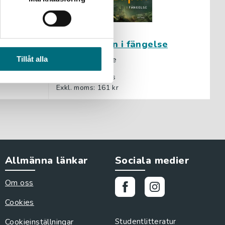
en
Arsène Lupin i fängelse
Leblanc, Maurice
Tillåt alla
171 kr
inkl. moms
Exkl. moms: 161 kr
Allmänna länkar
Sociala medier
Om oss
Cookies
Cookieinställningar
Studentlitteratur