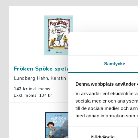
Samtycke
Fröken Spöke spelar hockey
Rolf ren
Lundberg Hahn, Kerstin
Fleischer, 
Denna webbplats använder 
142 kr
inkl. moms
121 kr
inkl
Vi använder enhetsidentifierar
Exkl. moms: 134 kr
Exkl. moms:
sociala medier och analysera 
till de sociala medier och a
med annan information som du 
Samtyckesval
Nödvändig