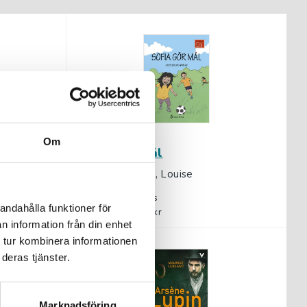
Om
Sofia gör mål
Edlund Winblad, Louise
111 kr
inkl. moms
andahålla funktioner för
Exkl. moms: 105 kr
n information från din enhet
 tur kombinera informationen
deras tjänster.
Marknadsföring