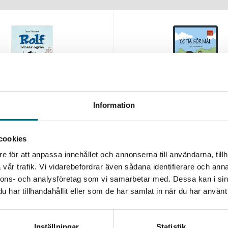
Information
Sofia gör mål (e-bok)
sar ogräs
Edlund Winblad, Louise
Rune
cookies
. moms
e för att anpassa innehållet och annonserna till användarna, tillh
 114 kr
vår trafik. Vi vidarebefordrar även sådana identifierare och anna
nnons- och analysföretag som vi samarbetar med. Dessa kan i sin
har tillhandahållit eller som de har samlat in när du har använt 
Inställningar
Statistik