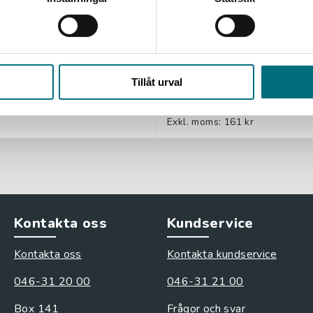
 farlig mark (e-bok)
Arsène Lupin blir grip
öndergaard, Per
Leblanc, Maurice
Tillåt urval
171 kr
inkl. moms
Exkl. moms: 161 kr
Kontakta oss
Kundservice
Kontakta oss
Kontakta kundservice
046-31 20 00
046-31 21 00
Box 141
Frågor och svar