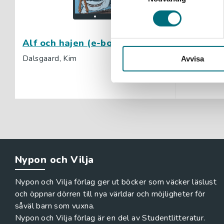
Alf och hajen (e-bok)
Anton på
Dalsgaard, Kim
Straarup S
Avvisa
Nypon och Vilja
Nypon och Vilja förlag ger ut böcker som väcker läslust
och öppnar dörren till nya världar och möjligheter för
såväl barn som vuxna.
Nypon och Vilja förlag är en del av Studentlitteratur.