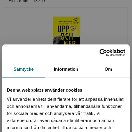
Exkl. moms: 132 kr
Uppochner (lättläst)
Samtycke
Information
Om
Wahlström, Henrik - Skogberg Wirén, Katrin
192 kr
inkl. moms
Exkl. moms: 181 kr
Denna webbplats använder cookies
Vi använder enhetsidentifierare för att anpassa innehållet
och annonserna till användarna, tillhandahålla funktioner
för sociala medier och analysera vår trafik. Vi
Begränsad fraktregion
vidarebefordrar även sådana identifierare och annan
information från din enhet till de sociala medier och