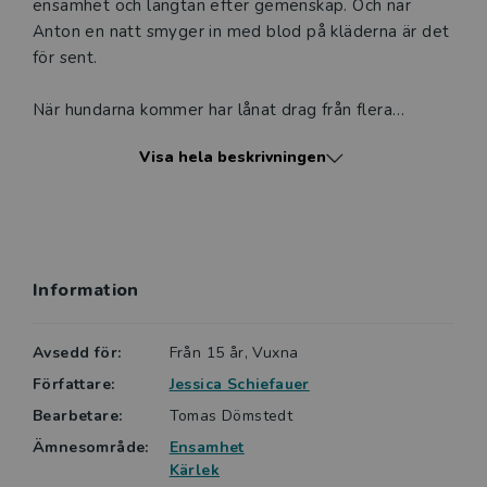
ensamhet och längtan efter gemenskap. Och när
Anton en natt smyger in med blod på kläderna är det
för sent.
När hundarna kommer har lånat drag från flera
faktiska händelser. Det är en stark och aktuell
Visa hela beskrivningen
berättelse om kärlek, besatthet och om våld.
Jessica Schiefauer är en av Sveriges mest intressanta
skönlitterära ungdomsboksförfattare. Hennes
succébok När hundarna kommer har beskrivits som
Information
årets absolut bästa bok och vi är därför enormt glada
och stolta över att få göra romanen tillgänglig för fler
läsare genom en lättläst bearbetning.
Avsedd för:
Från 15 år, Vuxna
Författare:
Jessica Schiefauer
Sagt om boken: Maria Friedner, Jönköpings-Posten, sa
Bearbetare:
Tomas Dömstedt
så här om boken: ”Det är en roman som kan läsas av
Ämnesområde:
Ensamhet
alla. Alla som någon gång älskat vanvettigt, som
Kärlek
någon gång funderat över ondskan, över makten,