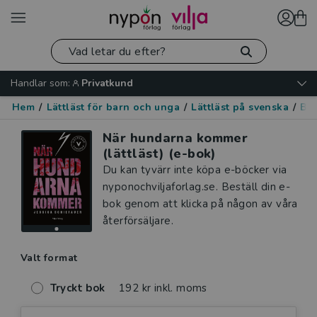
Handlar som:
Privatkund
Hem
/
Lättläst för barn och unga
/
Lättläst på svenska
/
Be
När hundarna kommer
(lättläst) (e-bok)
Du kan tyvärr inte köpa e-böcker via
nyponochviljaforlag.se. Beställ din e-
bok genom att klicka på någon av våra
återförsäljare.
Valt format
Tryckt bok
192 kr inkl. moms