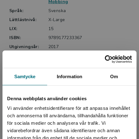
Mobbing
över vad som egentligen får oss människor att göra
Språk:
Svenska
saker. Om det är kärleken, eller rädslan, eller önskan
att bli sedda.”
Lättlästnivå:
X-Large
LIX:
15
Pia Huss, Dagens Nyheter, sa så här: ”Det gör ont,
ISBN:
9789177233367
det är vackert och det är viktigt. Storartad läsning.”
Utgivningsår:
2017
Och Erika Hallhagen, Svenska Dagbladet: ”I
Artikelnummer:
42143-EB01
gränslandet mellan ung och vuxen läsning befinner
sig detta mästerverk av Augustprisade Jessica
Upplaga:
Första
Schiefauer.”
Sidantal:
164
Samtycke
Information
Om
Upphovspersoner
Denna webbplats använder cookies
Vi använder enhetsidentifierare för att anpassa innehållet
och annonserna till användarna, tillhandahålla funktioner
för sociala medier och analysera vår trafik. Vi
Begränsad fraktregion
vidarebefordrar även sådana identifierare och annan
information från din enhet till de sociala medier och