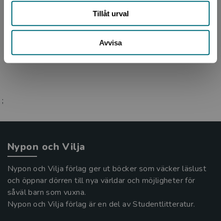
Tomas Dömstedt är född 1960 i Örebro och är
Tillåt urval
barn- och ungdomsboksförfattare, men skriver
numera i huvudsak faktaböcker och biografier.
Avvisa
Han bor i Ha...
;
Nypon och Vilja
Nypon och Vilja förlag ger ut böcker som väcker läslust
och öppnar dörren till nya världar och möjligheter för
såväl barn som vuxna.
Nypon och Vilja förlag är en del av Studentlitteratur.