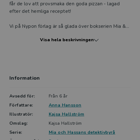
får de lov att provsmaka den goda pizzan - lagad
efter det hemliga receptet!
Vi på Nypon förlag är så glada över bokserien Mia &
Hassans detektivbyrå av Anna Hansson och Kajsa
Visa hela beskrivningen
Hellström. Nu kommer fjärde delen i serien Mia &
Hassans detektivbyrå: Pizzamysteriet. En
genomillustrerad, utsökt, kort deckare för en yngre
publik - och en spännande historia om hur ett recept
försvinner och återfinns. Med hjälp av finurliga frågor
Information
löser detektiverna mysteriet. Bilderna stärker
berättelsen och stödjer läsningen. Serien vänder sig
till barn i åldern 6-9 år.
Avsedd för:
Från 6 år
Författare:
Anna Hansson
Anna Hansson är läraren som sadlade om och blev
Illustratör:
Kajsa Hallström
författare på heltid. Hon har hunnit skriva hundratals
Omslag:
Kajsa Hallström
(!) skön- och facklitterära böcker. Många av hennes
böcker är också bokserier.
Serie:
Mia och Hassans detektivbyrå