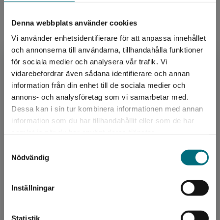
Denna webbplats använder cookies
Författare
Vi använder enhetsidentifierare för att anpassa innehållet
Anna Hansson
och annonserna till användarna, tillhandahålla funktioner
för sociala medier och analysera vår trafik. Vi
Anna Hansson Anna Hansson har sedan
Begränsad fraktregion
vidarebefordrar även sådana identifierare och annan
debuten år 2012 skrivit både barn- och
information från din enhet till de sociala medier och
ungdomsböcker samt noveller för vuxna. Innan
annons- och analysföretag som vi samarbetar med.
debuten arbetade hon som l...
Dessa kan i sin tur kombinera informationen med annan
information som du har tillhandahållit eller som de har
Det verkar som att du besöker
samlat in när du har använt deras tjänster.
nyponochviljaforlag.se via en enhet utanför
Samtyckesval
Sverige. Vi erbjuder inte leveranser utanför
Nödvändig
Sverige. För att kunna slutföra ett köp måste
leveransadressen vara i Sverige.
Inställningar
Formgivare, omslag
Kontakta kundservice
Kajsa Hallström
Statistik