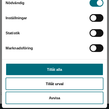
Nödvändig
Sverige. För att kunna slutföra ett köp måste
leveransadressen vara i Sverige.
Inställningar
Kontakta kundservice
Författare
Statistik
Eva Mosegaard Amdisen
Marknadsföring
Stäng
Eva Mosegaard Amdisen, bosatt utanför Århus
i Danmark, är förutom författare också
översättare och redaktör. Hon är en stor
djurälskare och har bla...
Tillåt alla
Tillåt urval
;
Avvisa