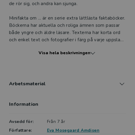
de rör sig, och andra kan sjunga.
Minifakta om ... är en serie extra lättlästa faktaböcker.
Böckerna har aktuella och roliga ämnen som passar
både yngre och äldre läsare. Texterna har korta ord
och enkel text och fotografier i färg på varje uppslag.
Författaren Eva Mosegaard Amdisen är född 1979
Visa hela beskrivningen
och bor utanför danska Aarhus. Boken är översatt av
Linda Skugge, välkänd svensk författare, krönikör och
översättare.
Sagt om några tidigare Minifakta-böcker:
Arbetsmaterial
Minifakta om flodhästar
På 16 sidor förmedlas viktiga och intressanta fakta
Information
om det stora vattenlevande djuret. (...)Det är
strålande av Henrik Enemark att förmedla så mycket
spännande fakta på ett så begränsat antal sidor.
Avsedd för:
Från 7 år
Christina Wedenmark, BTJ
Författare:
Eva Mosegaard Amdisen