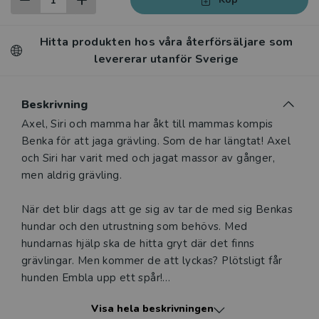
Hitta produkten hos våra återförsäljare som
levererar utanför Sverige
Beskrivning
Beskrivning
Axel, Siri och mamma har åkt till mammas kompis
Benka för att jaga grävling. Som de har längtat! Axel
och Siri har varit med och jagat massor av gånger,
men aldrig grävling.
När det blir dags att ge sig av tar de med sig Benkas
hundar och den utrustning som behövs. Med
hundarnas hjälp ska de hitta gryt där det finns
grävlingar. Men kommer de att lyckas? Plötsligt får
hunden Embla upp ett spår!
Visa hela beskrivningen
På jakt efter grävling är den elfte boken i serien På