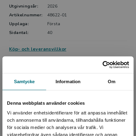
Utgivningsår:
2026
lättlästa böcker om bland annat djur tillsammans.
Artikelnummer:
48622-01
Per-Anders Nilsson har gedigen erfarenhet som
Upplaga:
Första
illustratör och illustrerar bland annat läromedel. Ofta
Sidantal:
40
är motiven djur, människor och miljöer. På Nypon
illustrerar han även serien Aha, nu fattar jag!
Köp- och leveransvillkor
Upphovspersoner
Samtycke
Information
Om
Denna webbplats använder cookies
Vi använder enhetsidentifierare för att anpassa innehållet
och annonserna till användarna, tillhandahålla funktioner
Författare
för sociala medier och analysera vår trafik. Vi
Begränsad fraktregion
vidarebefordrar även sådana identifierare och annan