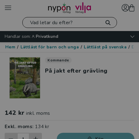
Handlar som:
Privatkund
Hem
/
Lättläst för barn och unga
/
Lättläst på svenska
/
Dju
Kommande
På jakt efter grävling
142 kr
inkl. moms
Exkl. moms:
134 kr
Köp