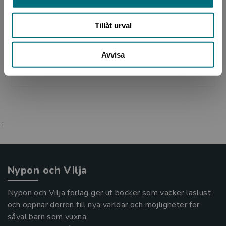
Tillåt urval
Illustratör
Avvisa
Per-Anders Nilsson
;
Nypon och Vilja
Nypon och Vilja förlag ger ut böcker som väcker läslust
och öppnar dörren till nya världar och möjligheter för
såväl barn som vuxna.