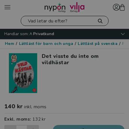
Handlar som:
Privatkund
Hem
/
Lättläst för barn och unga
/
Lättläst på svenska
/
Fak
Det visste du inte om
vildhästar
140 kr
inkl. moms
Exkl. moms:
132 kr