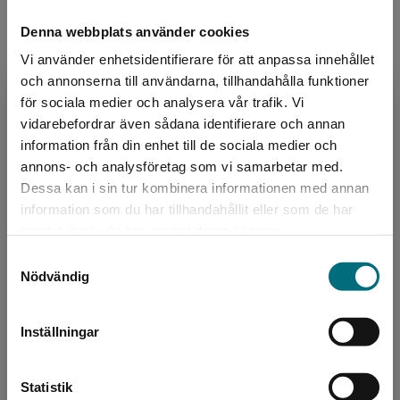
Köp- och leveransvillkor
Denna webbplats använder cookies
Vi använder enhetsidentifierare för att anpassa innehållet
och annonserna till användarna, tillhandahålla funktioner
Upphovspersoner
för sociala medier och analysera vår trafik. Vi
Begränsad fraktregion
vidarebefordrar även sådana identifierare och annan
information från din enhet till de sociala medier och
annons- och analysföretag som vi samarbetar med.
Dessa kan i sin tur kombinera informationen med annan
information som du har tillhandahållit eller som de har
Det verkar som att du besöker
samlat in när du har använt deras tjänster.
nyponochviljaforlag.se via en enhet utanför
Författare
Samtyckesval
Sverige. Vi erbjuder inte leveranser utanför
Jenny Edvardsson
Nödvändig
Sverige. För att kunna slutföra ett köp måste
leveransadressen vara i Sverige.
Jenny Edvardsson är legitimerad lärare i
Inställningar
svenska och historia samt svenska som
Kontakta kundservice
andraspråk mot SFI. Hon har sedan slutet av
1990-talet arbetat i sko...
Statistik