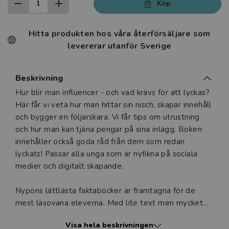
Köp
Hitta produkten hos våra återförsäljare som
levererar utanför Sverige
Beskrivning
Beskrivning
Hur blir man influencer - och vad krävs för att lyckas?
Här får vi veta hur man hittar sin nisch, skapar innehåll
och bygger en följarskara. Vi får tips om utrustning
och hur man kan tjäna pengar på sina inlägg. Boken
innehåller också goda råd från dem som redan
lyckats! Passar alla unga som är nyfikna på sociala
medier och digitalt skapande.
Nypons lättlästa faktaböcker är framtagna för de
mest läsovana eleverna. Med lite text men mycket
bilder uppmuntrar böckerna till läsning. Tack vare den
Visa hela beskrivningen
lättillgängliga formen, det enkla språket och de