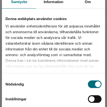
Samtycke
Information
Om
Upplaga:
Första
Sidantal:
40
Denna webbplats använder cookies
Köp- och leveransvillkor
Vi använder enhetsidentifierare för att anpassa innehållet
och annonserna till användarna, tillhandahålla funktioner
för sociala medier och analysera vår trafik. Vi
Begränsad fraktregion
vidarebefordrar även sådana identifierare och annan
Upphovspersoner
information från din enhet till de sociala medier och
annons- och analysföretag som vi samarbetar med.
Dessa kan i sin tur kombinera informationen med annan
information som du har tillhandahållit eller som de har
Det verkar som att du besöker
samlat in när du har använt deras tjänster.
nyponochviljaforlag.se via en enhet utanför
Samtyckesval
Sverige. Vi erbjuder inte leveranser utanför
Nödvändig
Sverige. För att kunna slutföra ett köp måste
Författare
leveransadressen vara i Sverige.
Alexandra Dahlberg
Inställningar
Kontakta kundservice