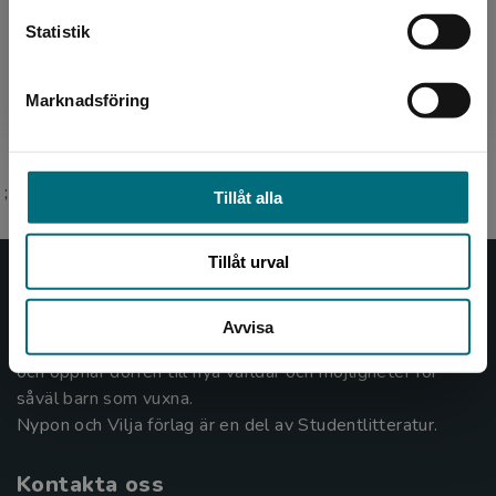
Alexandra Dahlberg är född 1988 i Gävle, men
bor numera i Göteborg. Hon jobbar till vardags
Statistik
som Narrative Director och manusförfattare i
spelbransc...
Marknadsföring
Stäng
;
Tillåt alla
Tillåt urval
Nypon och Vilja
Avvisa
Nypon och Vilja förlag ger ut böcker som väcker läslust
och öppnar dörren till nya världar och möjligheter för
såväl barn som vuxna.
Nypon och Vilja förlag är en del av Studentlitteratur.
Kontakta oss