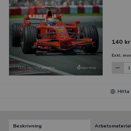
140 kr
Exkl. mo
Hitta
Beskrivning
Arbetsmateria