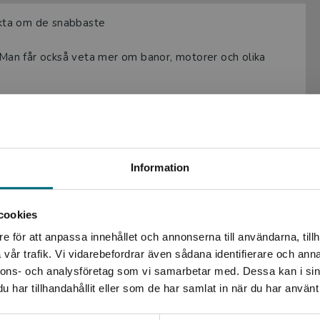
fakta om de snabbaste
. Man får också veta mer om banor, motorer och olika
läsovana eleverna. Med lite text men mycket bilder
ängliga formen, det enkla språket och de intressanta
re läsare.
Begränsad fraktregion
Information
 och ibland förekommer mycket enkla diagram, som i en
 för att locka till vidare läsning.
skrivningen
cookies
och sedan dess har hon skrivit ett antal lättlästa
e för att anpassa innehållet och annonserna till användarna, tillh
Det verkar som att du besöker nyponochviljaforlag.se via
la, oavsett förutsättningar.
vår trafik. Vi vidarebefordrar även sådana identifierare och anna
en enhet utanför Sverige. Vi erbjuder inte leveranser
nnons- och analysföretag som vi samarbetar med. Dessa kan i sin
utanför Sverige. För att kunna slutföra ett köp måste
har tillhandahållit eller som de har samlat in när du har använt 
leveransadressen vara i Sverige.