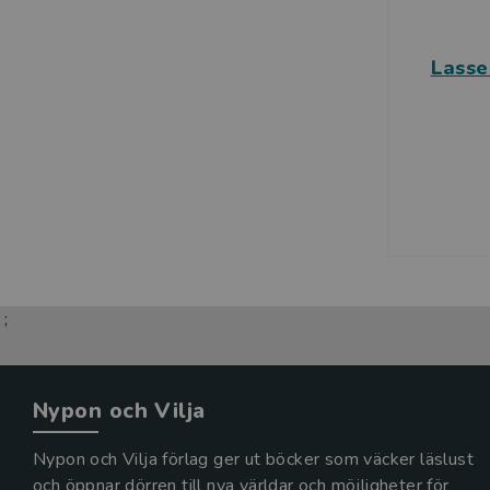
Lasse
;
Nypon och Vilja
Nypon och Vilja förlag ger ut böcker som väcker läslust
och öppnar dörren till nya världar och möjligheter för