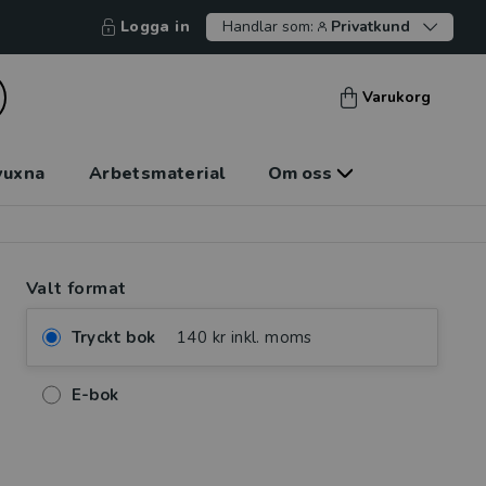
Logga in
Handlar som:
Privatkund
Varukorg
vuxna
Arbetsmaterial
Om oss
Valt format
Tryckt bok
140 kr inkl. moms
E-bok