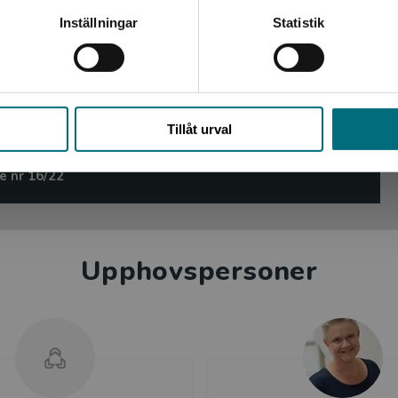
Kontakta kundservice
Inställningar
Statistik
et är trots det begränsade formatet
rgillustrationerna kan bidra till att öka
 formel 1 är en trevlig, lättläst
n, läsare från 9 år och uppåt.
Stäng
Tillåt urval
Wennerlund
e nr 16/22
Upphovspersoner