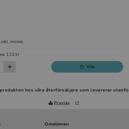
inkl. moms
132 kr
ms:
Köp
 produkten hos våra återförsäljare som levererar utanfö
Provläs
l
Omdömen