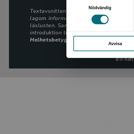
Samtyckesval
Nödvändig
Textavsnitten är lättlästa och innehåll
lagom informationsrikt och de härliga fä
läslusten. Sammanfattningsvis: Fakta om
introduktion till sporten för målgruppe
Helhetsbetyg 3 av 5
Avvisa
Staffan 
BTJ-häft