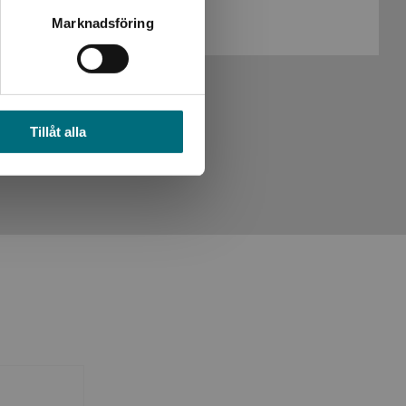
Köp- och leveransvillkor
Marknadsföring
Tillåt alla