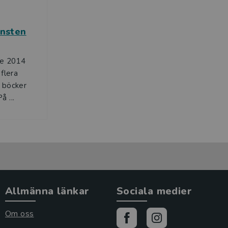
ensten
re 2014
 flera
a böcker
 ...
Allmänna länkar
Sociala medier
Om oss