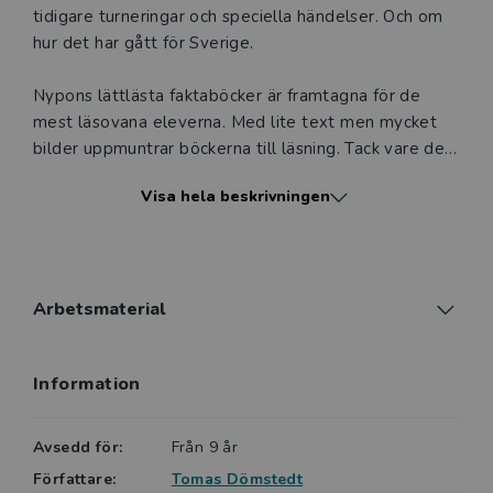
tidigare turneringar och speciella händelser. Och om
hur det har gått för Sverige.
Nypons lättlästa faktaböcker är framtagna för de
mest läsovana eleverna. Med lite text men mycket
bilder uppmuntrar böckerna till läsning. Tack vare den
lättillgängliga formen, det enkla språket och de
Visa hela beskrivningen
intressanta ämnena väcker böckerna läslust hos såväl
yngre som äldre läsare. Gemensamt är också att de
har en innehållsförteckning och ibland förekommer
mycket enkla diagram, som i en traditionell faktabok.
Färg och form är speciellt framtaget för att locka till
Arbetsmaterial
vidare läsning.
Information
Boken är tillfälligt slut, men en ny upplaga utkommer
i januari 2028, inför nästa fotbolls-EM för herrar.
Avsedd för:
Från 9 år
Författare:
Tomas Dömstedt