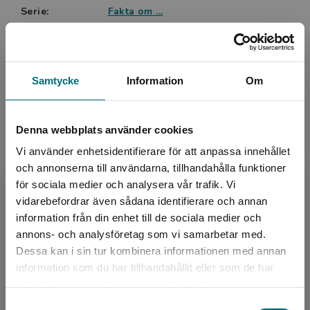
Serie:
Fakta om ...
Ämnesområde:
Faktaböcker
Sport och idrott
Språk:
Svenska
Samtycke
Information
Om
Lättlästnivå:
Nivå 2
ISBN:
9789178254606
Utgivningsår:
2023
Denna webbplats använder cookies
Artikelnummer:
41418-01
Vi använder enhetsidentifierare för att anpassa innehållet
Upplaga:
Första
och annonserna till användarna, tillhandahålla funktioner
för sociala medier och analysera vår trafik. Vi
Sidantal:
40
Begränsad fraktregion
vidarebefordrar även sådana identifierare och annan
information från din enhet till de sociala medier och
Köp- och leveransvillkor
annons- och analysföretag som vi samarbetar med.
Dessa kan i sin tur kombinera informationen med annan
information som du har tillhandahållit eller som de har
Det verkar som att du besöker
Upphovspersoner
samlat in när du har använt deras tjänster.
nyponochviljaforlag.se via en enhet utanför
Samtyckesval
Sverige. Vi erbjuder inte leveranser utanför