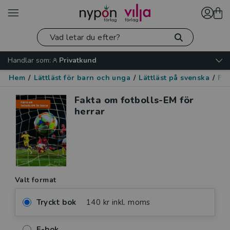
Handlar som:
Privatkund
Hem
/
Lättläst för barn och unga
/
Lättläst på svenska
/
Fak
Fakta om fotbolls-EM för
herrar
Valt format
Tryckt bok
140 kr inkl. moms
E-bok