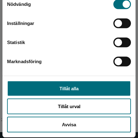
Nödvändig
Sverige. För att kunna slutföra ett köp måste
leveransadressen vara i Sverige.
Inställningar
Kontakta kundservice
Författare
Statistik
Tomas Dömstedt
Marknadsföring
Stäng
Tomas Dömstedt är född 1960 i Örebro och är
barn- och ungdomsboksförfattare, men skriver
numera i huvudsak faktaböcker och biografier.
Han bor i Ha...
Tillåt alla
Tillåt urval
;
Avvisa