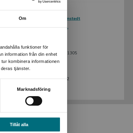
Avsedd för:
Från 9 år
Om
Författare:
Tomas Dömstedt
Serie:
Fakta om ...
Språk:
Svenska
Lättlästnivå:
Nivå 2
andahålla funktioner för
ISBN:
9789180781305
n information från din enhet
 tur kombinera informationen
Utgivningsår:
2026
deras tjänster.
Revisionsår:
2026
Artikelnummer:
41419-EB02
Upplaga:
Andra
Marknadsföring
Tillåt alla