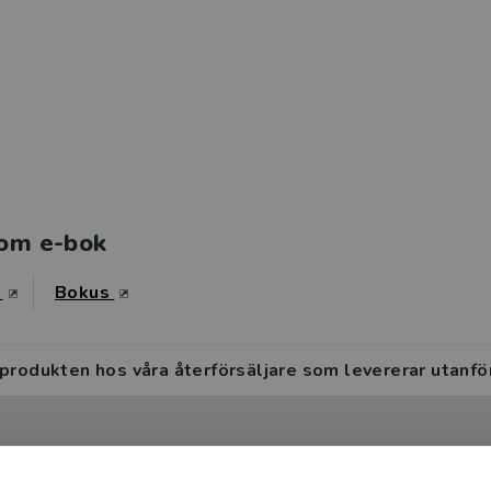
om e-bok
s
Bokus
 produkten hos våra återförsäljare som levererar utanfö