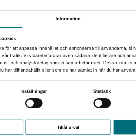
största idrottstävlingar. I den här boken kan vi läsa om
kommer nu boken i en ny, reviderad upplaga.
Begränsad fraktregion
Information
 som passar för såväl yngre som äldre läsare. Serien ger
håller klassiska faktabokselement som
cookies
rutor och register.
e för att anpassa innehållet och annonserna till användarna, tillh
Det verkar som att du besöker nyponochviljaforlag.se via
ltid ett lättare språk och ett innehåll anpassat för den
vår trafik. Vi vidarebefordrar även sådana identifierare och anna
en enhet utanför Sverige. Vi erbjuder inte leveranser
våer. Fakta om-serien ligger på nivå 2 av 6.
nnons- och analysföretag som vi samarbetar med. Dessa kan i sin
utanför Sverige. För att kunna slutföra ett köp måste
har tillhandahållit eller som de har samlat in när du har använt 
leveransadressen vara i Sverige.
Kontakta kundservice
Inställningar
Statistik
Stäng
Upphovspersoner
Tillåt urval