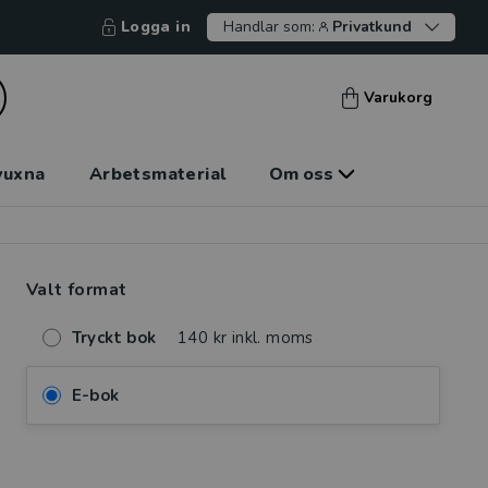
Logga in
Handlar som:
Privatkund
Varukorg
vuxna
Arbetsmaterial
Om oss
Valt format
Tryckt bok
140 kr inkl. moms
E-bok