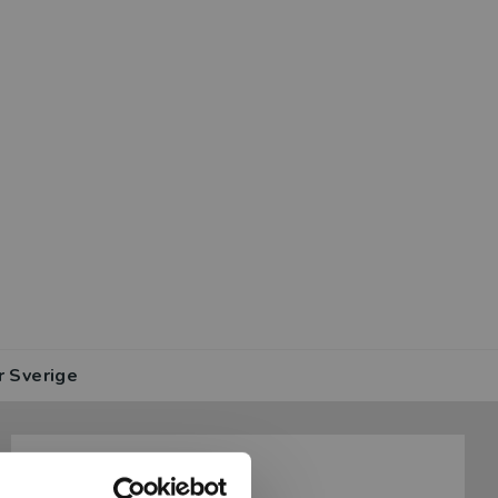
r Sverige
Information