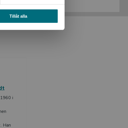
Köp- och leveransvillkor
Tillåt alla
dt
1960 i
men
r. Han