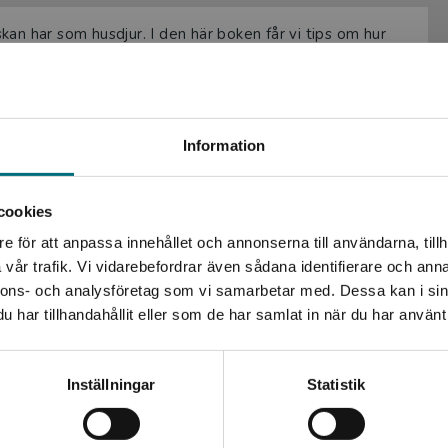
an har som husdjur. I den här boken får vi tips om hur
ricka för att må bra. Vi får även reda på vad det är för
t finns.
ktaböcker som har roliga och aktuella ämnen, och den
Begränsad fraktregion
Information
ning. Tack vare att böckerna har innehållsförteckning,
ränar eleven upp förmågan att läsa faktaböcker.
cookies
e för att anpassa innehållet och annonserna till användarna, tillh
Det verkar som att du besöker nyponochviljaforlag.se via
vår trafik. Vi vidarebefordrar även sådana identifierare och anna
en enhet utanför Sverige. Vi erbjuder inte leveranser
nnons- och analysföretag som vi samarbetar med. Dessa kan i sin
utanför Sverige. För att kunna slutföra ett köp måste
har tillhandahållit eller som de har samlat in när du har använt 
leveransadressen vara i Sverige.
Kontakta kundservice
Inställningar
Statistik