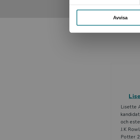
Avvisa
Lis
Lisette 
kandidat
och est
J.K Rowl
Potter 2