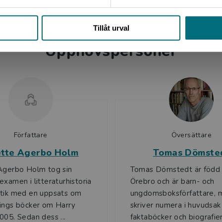
Stäng
Tillåt urval
Upphovspersoner
Författare
Översättare
ette Agerbo Holm
Tomas Dömste
Agerbo Holm tog sin
Tomas Dömstedt är född 
examen i litteraturhistoria
Örebro och är barn- och
etik med en uppsats om
ungdomsboksförfattare, 
ings böcker om Harry
skriver numera i huvudsak
005. Sedan dess ...
faktaböcker och biografie