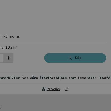
inkl. moms
132 kr
ms:
Köp
 produkten hos våra återförsäljare som levererar utanfö
Provläs
l