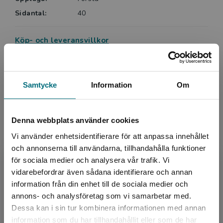
Sidantal:
40
Köp- och leveransvillkor
Upphovspersoner
Samtycke
Information
Om
Denna webbplats använder cookies
Vi använder enhetsidentifierare för att anpassa innehållet
och annonserna till användarna, tillhandahålla funktioner
för sociala medier och analysera vår trafik. Vi
Författare
Begränsad fraktregion
vidarebefordrar även sådana identifierare och annan
Per Straarup Søndergaard
information från din enhet till de sociala medier och
annons- och analysföretag som vi samarbetar med.
Dessa kan i sin tur kombinera informationen med annan
”Jag har inte så mycket tid, så du får ett långt
information som du har tillhandahållit eller som de har
brev istället för ett kort.” Så skrev Knut