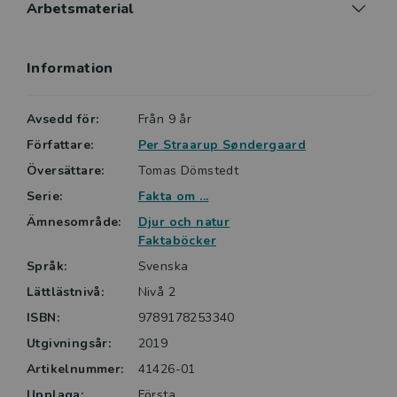
Arbetsmaterial
Information
Avsedd för:
Från 9 år
Författare:
Per Straarup Søndergaard
Översättare:
Tomas Dömstedt
Serie:
Fakta om ...
Ämnesområde:
Djur och natur
Faktaböcker
Språk:
Svenska
Lättlästnivå:
Nivå 2
ISBN:
9789178253340
Utgivningsår:
2019
Artikelnummer:
41426-01
Upplaga:
Första