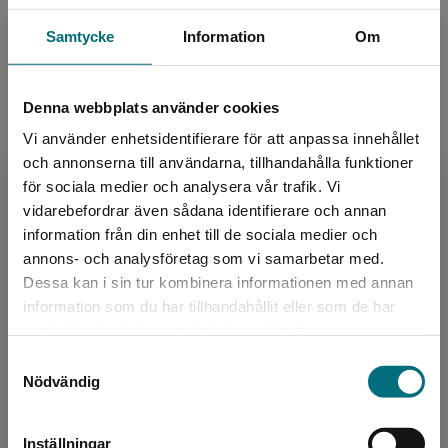
form är speciellt framtaget för att locka till vidare
Språk:
Svenska
läsning.
Samtycke
Information
Om
Lättlästnivå:
Nivå 2
Lättlästa böcker från Nypon är ofta något kortare, har
ISBN:
9789180772631
alltid ett lättare språk och ett innehåll anpassat för
Denna webbplats använder cookies
Utgivningsår:
2023
den tänkta läsarens ålder.
Vi använder enhetsidentifierare för att anpassa innehållet
Artikelnummer:
46455-EB01
och annonserna till användarna, tillhandahålla funktioner
Upplaga:
Första
för sociala medier och analysera vår trafik. Vi
Begränsad fraktregion
vidarebefordrar även sådana identifierare och annan
information från din enhet till de sociala medier och
Upphovspersoner
annons- och analysföretag som vi samarbetar med.
Dessa kan i sin tur kombinera informationen med annan
information som du har tillhandahållit eller som de har
Det verkar som att du besöker
samlat in när du har använt deras tjänster.
nyponochviljaforlag.se via en enhet utanför
Samtyckesval
Sverige. Vi erbjuder inte leveranser utanför
Nödvändig
Sverige. För att kunna slutföra ett köp måste
leveransadressen vara i Sverige.
Författare
Inställningar