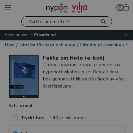
Handlar som:
Privatkund
Hem
/
Lättläst för barn och unga
/
Lättläst på svenska
/
Fak
Fakta om Nato (e-bok)
Du kan tyvärr inte köpa e-böcker via
nyponochviljaforlag.se. Beställ din e-
bok genom att klicka på någon av våra
återförsäljare.
Valt format
Tryckt bok
140 kr inkl. moms