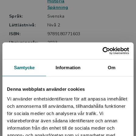
Historia
Spänning
Språk:
Svenska
Lättlästnivå:
Nivå 2
ISBN:
9789180771603
Utgivningsår:
2023
Artikelnummer:
45026-EB01
Upplaga:
Första
Samtycke
Information
Om
Upphovspersoner
Denna webbplats använder cookies
Vi använder enhetsidentifierare för att anpassa innehållet
och annonserna till användarna, tillhandahålla funktioner
för sociala medier och analysera vår trafik. Vi
Begränsad fraktregion
vidarebefordrar även sådana identifierare och annan
information från din enhet till de sociala medier och
annons- och analysföretag som vi samarbetar med.