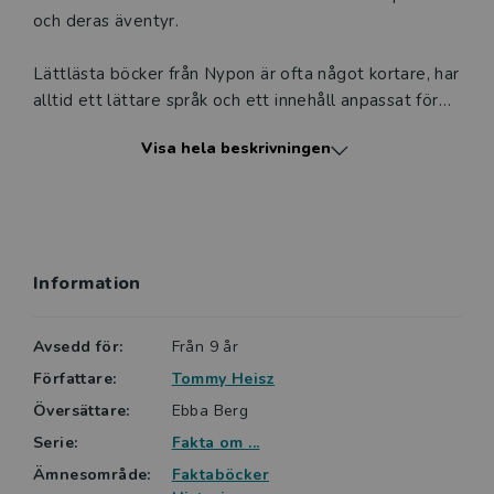
och deras äventyr.
Lättlästa böcker från Nypon är ofta något kortare, har
alltid ett lättare språk och ett innehåll anpassat för
den tänkta läsarens ålder. Nypons böcker är indelade
Visa hela beskrivningen
i sex nivåer. Serien Fakta om ligger på nivå 2 av 6.
Information
Avsedd för:
Från 9 år
Författare:
Tommy Heisz
Översättare:
Ebba Berg
Serie:
Fakta om ...
Ämnesområde:
Faktaböcker