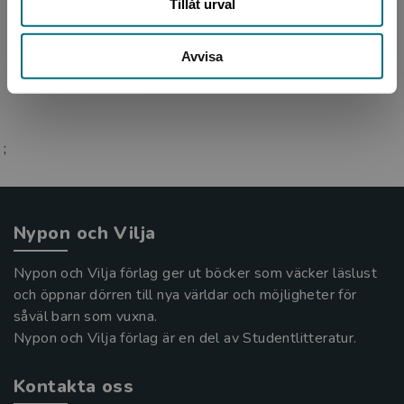
i Göteborg. Hon är utbildad journalist och har
Tillåt urval
arbetat som förlagsredaktör, radioproducent
och resea...
Avvisa
;
Nypon och Vilja
Nypon och Vilja förlag ger ut böcker som väcker läslust
och öppnar dörren till nya världar och möjligheter för
såväl barn som vuxna.
Nypon och Vilja förlag är en del av Studentlitteratur.
Kontakta oss