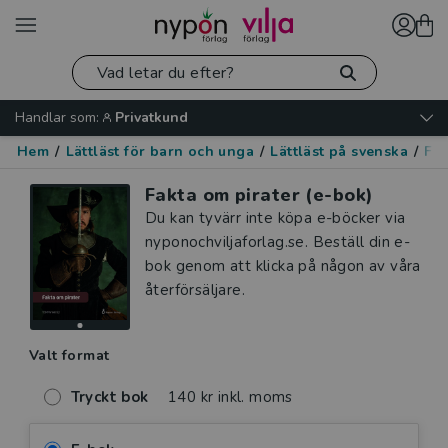
Handlar som:
Privatkund
Hem
/
Lättläst för barn och unga
/
Lättläst på svenska
/
Fak
Fakta om pirater (e-bok)
Du kan tyvärr inte köpa e-böcker via
nyponochviljaforlag.se. Beställ din e-
bok genom att klicka på någon av våra
återförsäljare.
Valt format
Tryckt bok
140 kr inkl. moms