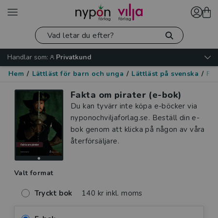
Handlar som:
Privatkund
Hem
/
Lättläst för barn och unga
/
Lättläst på svenska
/
Fak
Fakta om pirater (e-bok)
Du kan tyvärr inte köpa e-böcker via
nyponochviljaforlag.se. Beställ din e-
bok genom att klicka på någon av våra
återförsäljare.
Valt format
Tryckt bok
140 kr inkl. moms