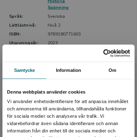
Historia
Spänning
Språk:
Svenska
Lättlästnivå:
Nivå 2
ISBN:
9789180771603
Utgivningsår:
2023
Artikelnummer:
45026-EB01
Upplaga:
Första
Samtycke
Information
Om
Upphovspersoner
Denna webbplats använder cookies
Vi använder enhetsidentifierare för att anpassa innehållet
och annonserna till användarna, tillhandahålla funktioner
för sociala medier och analysera vår trafik. Vi
Begränsad fraktregion
vidarebefordrar även sådana identifierare och annan
information från din enhet till de sociala medier och