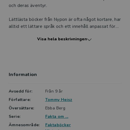
och deras äventyr.
Lättlästa böcker från Nypon är ofta något kortare, har
alltid ett lättare språk och ett innehåll anpassat för
den tänkta läsarens ålder. Nypons böcker är indelade
Visa hela beskrivningen
i sex nivåer. Serien Fakta om ligger på nivå 2 av 6.
Information
Avsedd för:
Från 9 år
Författare:
Tommy Heisz
Översättare:
Ebba Berg
Serie:
Fakta om ...
Ämnesområde:
Faktaböcker