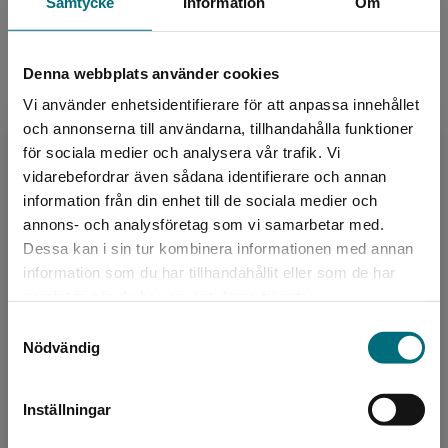
Samtycke
Information
Om
Utgivningsår:
2021
Artikelnummer:
43677-EB01
Upplaga:
Första
Denna webbplats använder cookies
Sidantal:
40
Vi använder enhetsidentifierare för att anpassa innehållet
och annonserna till användarna, tillhandahålla funktioner
för sociala medier och analysera vår trafik. Vi
Begränsad fraktregion
Upphovspersoner
vidarebefordrar även sådana identifierare och annan
information från din enhet till de sociala medier och
annons- och analysföretag som vi samarbetar med.
Dessa kan i sin tur kombinera informationen med annan
information som du har tillhandahållit eller som de har
Det verkar som att du besöker
samlat in när du har använt deras tjänster.
nyponochviljaforlag.se via en enhet utanför
Samtyckesval
Sverige. Vi erbjuder inte leveranser utanför
Nödvändig
Författare
Sverige. För att kunna slutföra ett köp måste
leveransadressen vara i Sverige.
Ulf Sindt
Inställningar
Kontakta kundservice
Ulf Sindt är en populär författare som har