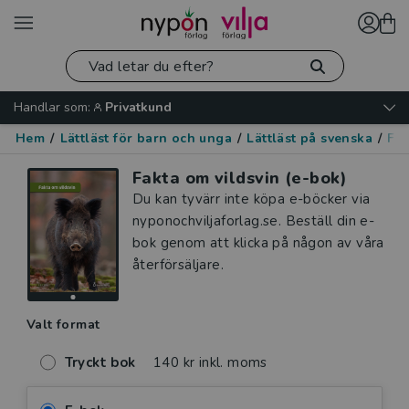
Handlar som:
Privatkund
Hem
/
Lättläst för barn och unga
/
Lättläst på svenska
/
Fak
Fakta om vildsvin (e-bok)
Du kan tyvärr inte köpa e-böcker via
nyponochviljaforlag.se. Beställ din e-
bok genom att klicka på någon av våra
återförsäljare.
Valt format
Tryckt bok
140 kr inkl. moms