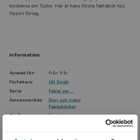
böckerna om Turbo. Här är hans första faktabok hos
Nypon förlag.
Information
Avsedd för:
Från 9 år
Författare:
Ulf Sindt
Serie:
Fakta om ...
Ämnesområde:
Djur och natur
Faktaböcker
Språk:
Svenska
Lättlästnivå:
Nivå 2
ISBN:
9789179872564