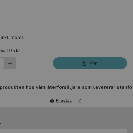
inkl. moms
105 kr
ms:
Köp
 produkten hos våra återförsäljare som levererar utanfö
Provläs
l