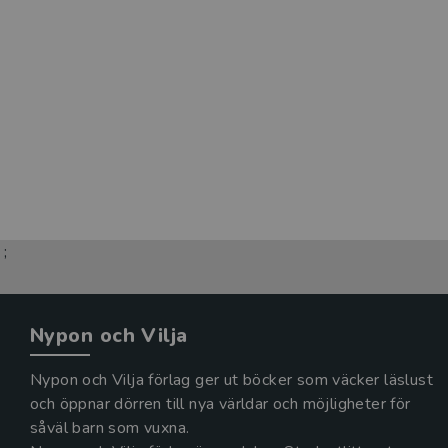
;
Nypon och Vilja
Nypon och Vilja förlag ger ut böcker som väcker läslust
och öppnar dörren till nya världar och möjligheter för
såväl barn som vuxna.