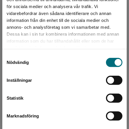
för sociala medier och analysera vår trafik. Vi
Begränsad fraktregion
Köp- och leveransvillkor
vidarebefordrar även sådana identifierare och annan
information från din enhet till de sociala medier och
annons- och analysföretag som vi samarbetar med.
Dessa kan i sin tur kombinera informationen med annan
Upphovspersoner
information som du har tillhandahållit eller som de har
Det verkar som att du besöker
samlat in när du har använt deras tjänster.
nyponochviljaforlag.se via en enhet utanför
Samtyckesval
Sverige. Vi erbjuder inte leveranser utanför
Nödvändig
Sverige. För att kunna slutföra ett köp måste
leveransadressen vara i Sverige.
Inställningar
Kontakta kundservice
Författare
Torsten Bengtsson
Statistik
Torsten Bengtsson är utbildad specialpedagog
Marknadsföring
Stäng
och har under många år arbetat med elever
som på ett eller annat sätt haft svårt att klara