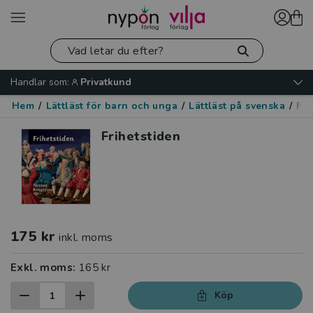
Handlar som:
Privatkund
Hem
/
Lättläst för barn och unga
/
Lättläst på svenska
/
Fak
Frihetstiden
175 kr
inkl. moms
Exkl. moms:
165 kr
Köp