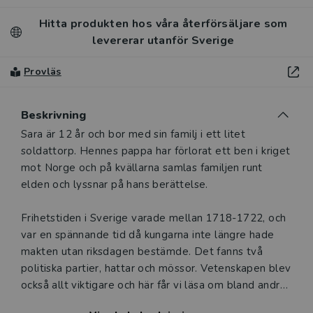
Hitta produkten hos våra återförsäljare som
levererar utanför Sverige
Provläs
Beskrivning
Beskrivning
Sara är 12 år och bor med sin familj i ett litet
soldattorp. Hennes pappa har förlorat ett ben i kriget
mot Norge och på kvällarna samlas familjen runt
elden och lyssnar på hans berättelse.
Frihetstiden i Sverige varade mellan 1718-1722, och
var en spännande tid då kungarna inte längre hade
makten utan riksdagen bestämde. Det fanns två
politiska partier, hattar och mössor. Vetenskapen blev
också allt viktigare och här får vi läsa om bland andra
Carl von Linné och Anders Celsius.