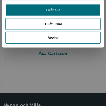
av sin skol...
Tillåt alla
Tillåt urval
Avvisa
Illustratör
Åsa Carlsson
;
Nypon och Vilja