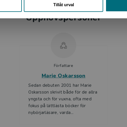
Tillåt urval
Upphovspersoner
Författare
Marie Oskarsson
Sedan debuten 2001 har Marie
Oskarsson skrivit både för de allra
yngsta och för vuxna, ofta med
fokus på lättlästa böcker för
nybörjarläsare, varda...