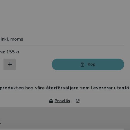
inkl. moms
155 kr
ms:
Köp
 produkten hos våra återförsäljare som levererar utanfö
Provläs
l