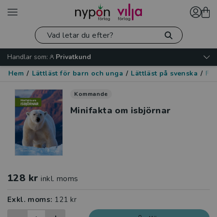
Handlar som:
Privatkund
Hem
/
Lättläst för barn och unga
/
Lättläst på svenska
/
Fak
Kommande
Minifakta om isbjörnar
128 kr
inkl. moms
Exkl. moms:
121 kr