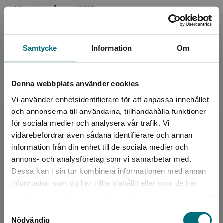
Utgivningsår:
2026
målgruppen och det är lätt att följa med i bokens
uppbyggnad med hjälp av de många vägledande
Artikelnummer:
47371-01
rubrikerna. Bilderna är väl valda; de förstärker textens
Upplaga:
Första
innehåll och bidrar till bokens enhetliga röst.
Samtycke
Information
Om
Sidantal:
28
Fanny Rosberg, BTJ. Helhetsbetyg: 4 av 5.
Köp- och leveransvillkor
Denna webbplats använder cookies
Vi använder enhetsidentifierare för att anpassa innehållet
och annonserna till användarna, tillhandahålla funktioner
Upphovspersoner
för sociala medier och analysera vår trafik. Vi
Begränsad fraktregion
vidarebefordrar även sådana identifierare och annan
information från din enhet till de sociala medier och
annons- och analysföretag som vi samarbetar med.
Dessa kan i sin tur kombinera informationen med annan
information som du har tillhandahållit eller som de har
Det verkar som att du besöker
samlat in när du har använt deras tjänster.
nyponochviljaforlag.se via en enhet utanför
Författare
Samtyckesval
Sverige. Vi erbjuder inte leveranser utanför
Nödvändig