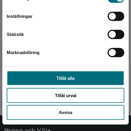
Per Østergaard
Sverige. För att kunna slutföra ett köp måste
leveransadressen vara i Sverige.
Inställningar
Kontakta kundservice
Statistik
Marknadsföring
Stäng
Översättare
Sara Wåglin
Tillåt alla
Tillåt urval
;
Avvisa
Nypon och Vilja