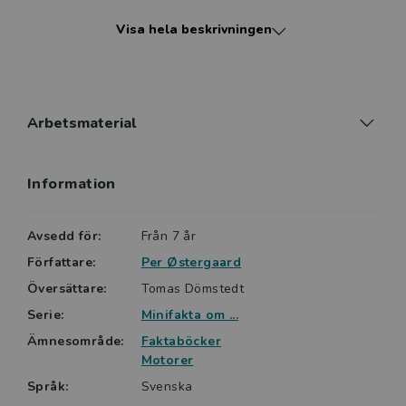
yngre som äldre läsare. Gemensamt är också att de
Visa hela beskrivningen
har en innehållsförteckning och ibland förekommer
mycket enkla diagram, som i en traditionell faktabok.
Färg och form är speciellt framtaget för att locka till
vidare läsning.
Arbetsmaterial
Information
Avsedd för:
Från 7 år
Författare:
Per Østergaard
Översättare:
Tomas Dömstedt
Serie:
Minifakta om ...
Ämnesområde:
Faktaböcker
Motorer
Språk:
Svenska