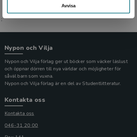
Avvisa
;
Nypon och Vilja
Nypon och Vilja förlag ger ut böcker som väcker läslust
och öppnar dörren till nya världar och möjligheter för
såväl barn som vuxna.
Nypon och Vilja förlag är en del av Studentlitteratur.
Kontakta oss
Kontakta oss
046-31 20 00