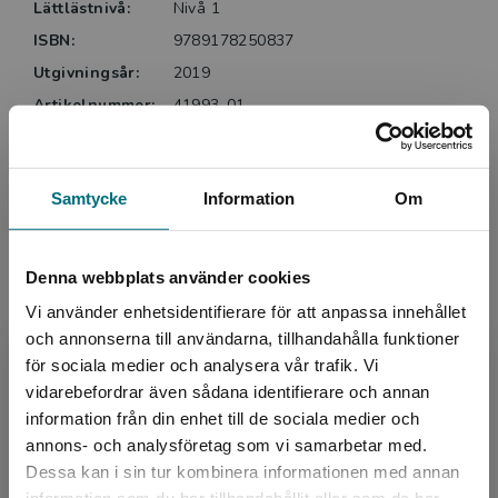
Lättlästnivå:
Nivå 1
ISBN:
9789178250837
Utgivningsår:
2019
Artikelnummer:
41993-01
Upplaga:
Första
Sidantal:
28
Samtycke
Information
Om
Köp- och leveransvillkor
Denna webbplats använder cookies
Vi använder enhetsidentifierare för att anpassa innehållet
Upphovspersoner
och annonserna till användarna, tillhandahålla funktioner
för sociala medier och analysera vår trafik. Vi
Begränsad fraktregion
vidarebefordrar även sådana identifierare och annan
information från din enhet till de sociala medier och
annons- och analysföretag som vi samarbetar med.
Dessa kan i sin tur kombinera informationen med annan