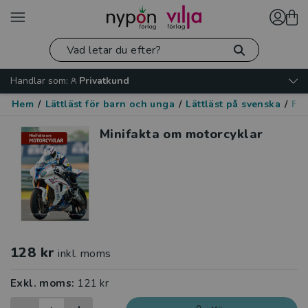
Handlar som:
Privatkund
Hem
/
Lättläst för barn och unga
/
Lättläst på svenska
/
Fak
Minifakta om motorcyklar
128 kr
inkl. moms
Exkl. moms:
121 kr