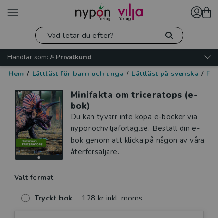
Handlar som:
Privatkund
Hem
/
Lättläst för barn och unga
/
Lättläst på svenska
/
Fak
Minifakta om triceratops (e-
bok)
Du kan tyvärr inte köpa e-böcker via
nyponochviljaforlag.se. Beställ din e-
bok genom att klicka på någon av våra
återförsäljare.
Valt format
Tryckt bok
128 kr inkl. moms