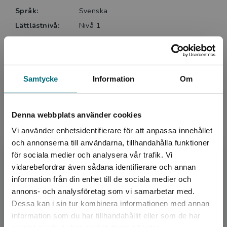
Språk:
Svenska
Lättlästnivå:
Nivå 1
ISBN:
9789179879341
Utgivningsår:
2023
Artikelnummer:
45626-EB01
Samtycke
Information
Om
Upplaga:
Första
Denna webbplats använder cookies
Upphovspersoner
Vi använder enhetsidentifierare för att anpassa innehållet
och annonserna till användarna, tillhandahålla funktioner
för sociala medier och analysera vår trafik. Vi
Begränsad fraktregion
vidarebefordrar även sådana identifierare och annan
information från din enhet till de sociala medier och
annons- och analysföretag som vi samarbetar med.
Dessa kan i sin tur kombinera informationen med annan
Författare
information som du har tillhandahållit eller som de har
Det verkar som att du besöker