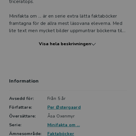
triceratops.
Minifakta om ... är en serie extra lätta faktaböcker
framtagna för de allra mest läsovana eleverna. Med
lite text men mycket bilder uppmuntrar böckerna till
läsning. Tack vare den lättillgängliga formen, det
Visa hela beskrivningen
enkla språket och de intressanta ämnena väcker
böckerna läslust hos såväl yngre som äldre läsare.
Gemensamt är också att de har en
innehållsförteckning och ibland förekommer mycket
enkla diagram, som i en traditionell faktabok. Färg och
Information
form är speciellt framtaget för att locka till vidare
läsning.
Avsedd för:
Från 5 år
Författare:
Per Østergaard
Översättare:
Åsa Oxenmyr
Serie:
Minifakta om ...
Ämnesområde:
Faktaböcker