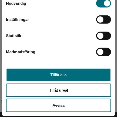
Nödvändig
Sverige. För att kunna slutföra ett köp måste
leveransadressen vara i Sverige.
Inställningar
Kontakta kundservice
Författare
Statistik
Linda Ågren
Marknadsföring
Stäng
Linda Ågren debuterade som författare och
illustratör 2021. Mytiska väsen – Sjöjungfrur är
hennes första bok på Nypon. Linda är
gymnasielärare i sv...
Tillåt alla
Tillåt urval
;
Avvisa