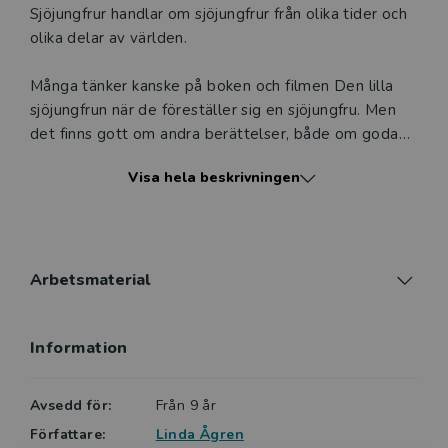
Sjöjungfrur handlar om sjöjungfrur från olika tider och
olika delar av världen.
Många tänker kanske på boken och filmen Den lilla
sjöjungfrun när de föreställer sig en sjöjungfru. Men
det finns gott om andra berättelser, både om goda
och onda sjöjungfrur och om sjöjungfrur i olika
Visa hela beskrivningen
skepnader. I den här boken får läsaren ta del av några
utvalda myter - och läsa om hur vissa faktiskt jobbar
som sjöjungfru i dag.
Mytiska väsen - Sjöjungfrur ingår i serien Mytiska
Arbetsmaterial
väsen.
Information
Nypons lättlästa faktaböcker är framtagna för de
mest läsovana eleverna. Med lite text men mycket
bilder uppmuntrar böckerna till läsning. Tack vare den
Avsedd för:
Från 9 år
lättillgängliga formen, det enkla språket och de
Författare:
Linda Ågren
intressanta ämnena väcker böckerna läslust hos såväl