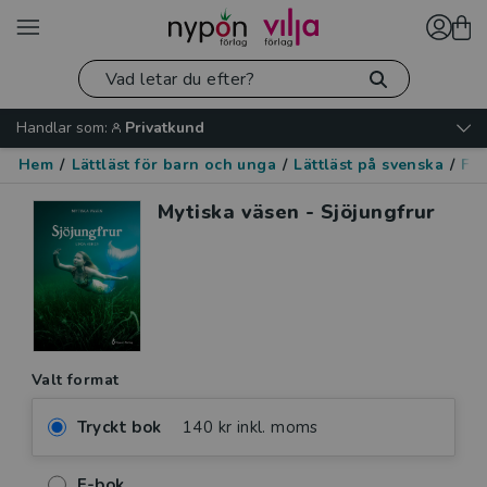
Handlar som:
Privatkund
Hem
/
Lättläst för barn och unga
/
Lättläst på svenska
/
Fak
Mytiska väsen - Sjöjungfrur
Valt format
Tryckt bok
140 kr inkl. moms
E-bok