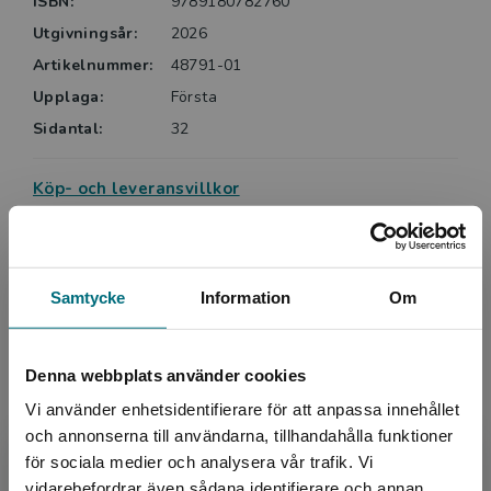
ISBN:
9789180782760
Utgivningsår:
2026
Artikelnummer:
48791-01
Upplaga:
Första
Sidantal:
32
Köp- och leveransvillkor
Upphovspersoner
Samtycke
Information
Om
Denna webbplats använder cookies
Vi använder enhetsidentifierare för att anpassa innehållet
och annonserna till användarna, tillhandahålla funktioner
för sociala medier och analysera vår trafik. Vi
Författare
Begränsad fraktregion
vidarebefordrar även sådana identifierare och annan