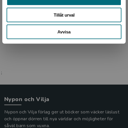
Tillåt urval
Illustratör
Avvisa
Per-Anders Nilsson
;
Nypon och Vilja
Nypon och Vilja förlag ger ut böcker som väcker läslust
och öppnar dörren till nya världar och möjligheter för
såväl barn som vuxna.