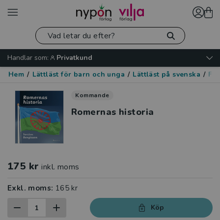
Handlar som:
Privatkund
Hem
/
Lättläst för barn och unga
/
Lättläst på svenska
/
Fak
Kommande
Romernas historia
175 kr
inkl. moms
Exkl. moms:
165 kr
Köp