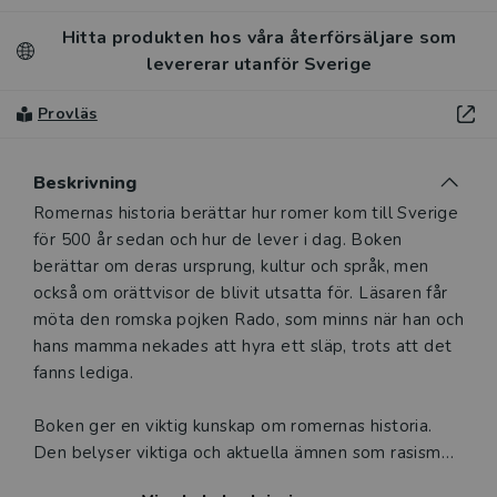
Hitta produkten hos våra återförsäljare som
levererar utanför Sverige
Provläs
Beskrivning
Beskrivning
Romernas historia berättar hur romer kom till Sverige
för 500 år sedan och hur de lever i dag. Boken
berättar om deras ursprung, kultur och språk, men
också om orättvisor de blivit utsatta för. Läsaren får
möta den romska pojken Rado, som minns när han och
hans mamma nekades att hyra ett släp, trots att det
fanns lediga.
Boken ger en viktig kunskap om romernas historia.
Den belyser viktiga och aktuella ämnen som rasism
mot romer, men lyfter också deras starka traditioner