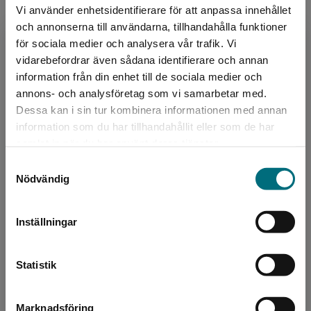
Vi använder enhetsidentifierare för att anpassa innehållet
och annonserna till användarna, tillhandahålla funktioner
för sociala medier och analysera vår trafik. Vi
Begränsad fraktregion
vidarebefordrar även sådana identifierare och annan
information från din enhet till de sociala medier och
annons- och analysföretag som vi samarbetar med.
Författare
Dessa kan i sin tur kombinera informationen med annan
information som du har tillhandahållit eller som de har
Torsten Bengtsson
Det verkar som att du besöker
samlat in när du har använt deras tjänster.
nyponochviljaforlag.se via en enhet utanför
Torsten Bengtsson är utbildad specialpedagog
Samtyckesval
Sverige. Vi erbjuder inte leveranser utanför
Nödvändig
och har under många år arbetat med elever
Sverige. För att kunna slutföra ett köp måste
som på ett eller annat sätt haft svårt att klara
leveransadressen vara i Sverige.
av sin skol...
Inställningar
Kontakta kundservice
Statistik
Marknadsföring
Stäng