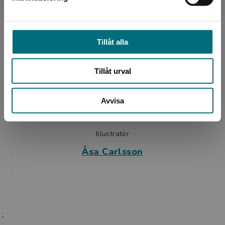
Illustratör
Mats Minnhagen
Tillåt alla
Tillåt urval
Avvisa
Illustratör
Åsa Carlsson
;