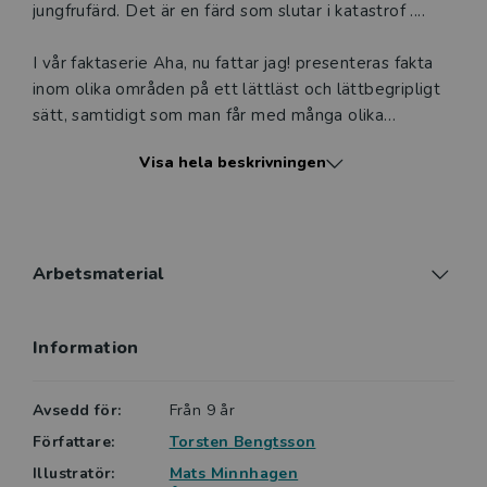
jungfrufärd. Det är en färd som slutar i katastrof ....
I vår faktaserie Aha, nu fattar jag! presenteras fakta
inom olika områden på ett lättläst och lättbegripligt
sätt, samtidigt som man får med många olika
aspekter av de olika ämnena. Innehållet i böckerna är
Visa hela beskrivningen
utarbetat för att följa målen i de nya kursplanerna.
Språket är bearbetat och därför enkelt att både läsa
och förstå. Svåra ord förklaras i marginalen.
Böckerna kan med fördel användas till elever med
kognitiva funktionsnedsättningar, till elever med läs-
Arbetsmaterial
och skrivsvårigheter eller till elever som har ett
reducerat ordförråd. Faktaserien utarbetas i nära
Information
samarbete med pedagoger inom särskolan, SvA-
pedagoger samt pedagoger med erfarenhet av
elever med språkstörningar.
Avsedd för:
Från 9 år
Totalt består serien av elva faktaböcker, samt en
Författare:
Torsten Bengtsson
handledning (Genväg till Aha-serien).
Illustratör:
Mats Minnhagen