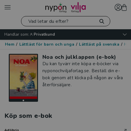
Handlar som:
Privatkund
Hem
/
Lättläst för barn och unga
/
Lättläst på svenska
/
Hu
Noa och julklappen (e-bok)
Du kan tyvärr inte köpa e-böcker via
nyponochviljaforlag.se. Beställ din e-
bok genom att klicka på någon av våra
återförsäljare.
Köp som e-bok
Adlibris