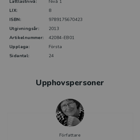
Lättlästnivå:
Nivå 1
LIX:
8
ISBN:
9789175670423
Utgivningsår:
2013
Artikelnummer:
42084-EB01
Upplaga:
Första
Sidantal:
24
Upphovspersoner
Författare