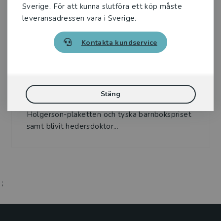
Sverige. För att kunna slutföra ett köp måste
leveransadressen vara i Sverige.
Kontakta kundservice
Översättare
Hans Peterson
Hans Peterson (1922-2022) var nestor i
Stäng
genren lättläst. Han har mottagit Nils
Holgerson-plaketten och tyska barnbokspriset
samt blivit hedersdoktor...
;