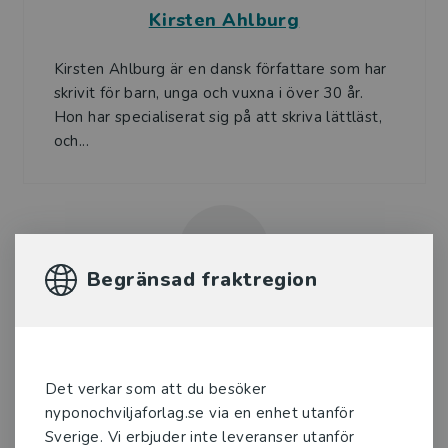
Kirsten Ahlburg
Kirsten Ahlburg är en dansk författare som har
skrivit för barn, unga och vuxna i över 30 år.
Hon har specialiserat sig på att skriva lättläst,
och...
Begränsad fraktregion
Illustratör
Jon Ranheimsaeter
Det verkar som att du besöker
nyponochviljaforlag.se via en enhet utanför
Sverige. Vi erbjuder inte leveranser utanför