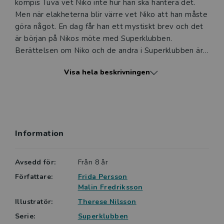
kompis Tuva vet Niko inte hur han ska hantera det.
Men när elakheterna blir värre vet Niko att han måste
göra något. En dag får han ett mystiskt brev och det
är början på Nikos möte med Superklubben.
Berättelsen om Niko och de andra i Superklubben är
en spännande bok som tar upp vardagsnära teman
Visa hela beskrivningen
som ”Hur är man en bra kompis?” och ” Vad innebär
det att vara modig?”
Hårda ord och hemliga möten är andra delen i den
spännande serien Superklubben för barn i
Information
mellanstadieåldern. Varje titel i serien tar upp
vardagsnära teman samt ibland lite svåra ämnen på
ett lustfyllt och enkelt sätt. Böckerna passar bra
Avsedd för:
Från 8 år
både som lästräning och ha som grund och
Författare:
Frida Persson
utgångspunkt i värdegrundsarbete, t. ex för att
Malin Fredriksson
diskutera hur man är en bra kompis.
Illustratör:
Therese Nilsson
Serie:
Superklubben
Varje bok i serien framhäver barns olika styrkor och