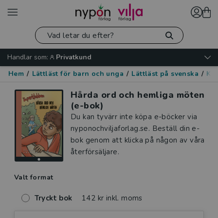
Handlar som:
Privatkund
Hem
/
Lättläst för barn och unga
/
Lättläst på svenska
/
Kär
Hårda ord och hemliga möten
(e-bok)
Du kan tyvärr inte köpa e-böcker via
nyponochviljaforlag.se. Beställ din e-
bok genom att klicka på någon av våra
återförsäljare.
Valt format
Tryckt bok
142 kr inkl. moms