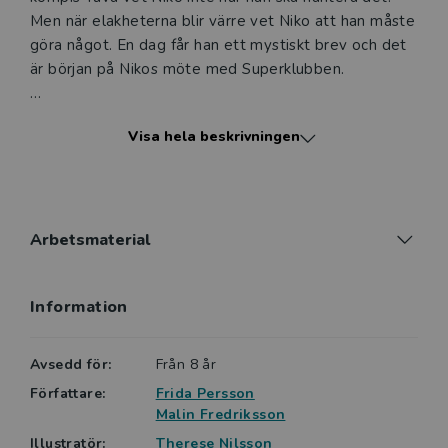
Men när elakheterna blir värre vet Niko att han måste
göra något. En dag får han ett mystiskt brev och det
är början på Nikos möte med Superklubben.
Berättelsen om Niko och de andra i Superklubben är
Visa hela beskrivningen
en spännande bok som tar upp vardagsnära teman
som ”Hur är man en bra kompis?” och ” Vad innebär
det att vara modig?”
Hårda ord och hemliga möten är andra delen i den
Arbetsmaterial
spännande serien Superklubben för barn i
mellanstadieåldern. Varje titel i serien tar upp
Information
vardagsnära teman samt ibland lite svåra ämnen på
ett lustfyllt och enkelt sätt. Böckerna passar bra
både som lästräning och ha som grund och
Avsedd för:
Från 8 år
utgångspunkt i värdegrundsarbete, t. ex för att
Författare:
Frida Persson
diskutera hur man är en bra kompis.
Malin Fredriksson
Illustratör:
Therese Nilsson