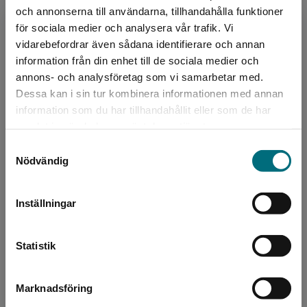
och annonserna till användarna, tillhandahålla funktioner
för sociala medier och analysera vår trafik. Vi
Upphovspersoner
Begränsad fraktregion
vidarebefordrar även sådana identifierare och annan
information från din enhet till de sociala medier och
annons- och analysföretag som vi samarbetar med.
Dessa kan i sin tur kombinera informationen med annan
information som du har tillhandahållit eller som de har
Det verkar som att du besöker
samlat in när du har använt deras tjänster.
nyponochviljaforlag.se via en enhet utanför
Samtyckesval
Författare
Sverige. Vi erbjuder inte leveranser utanför
Nödvändig
Sverige. För att kunna slutföra ett köp måste
Frida Persson
leveransadressen vara i Sverige.
Inställningar
Kontakta kundservice
Statistik
Marknadsföring
Stäng
Författare