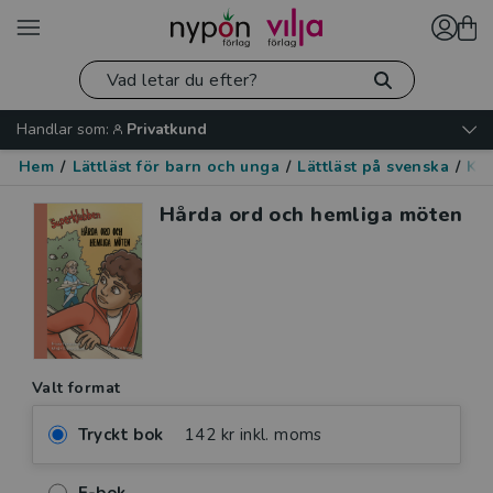
Handlar som:
Privatkund
Hem
/
Lättläst för barn och unga
/
Lättläst på svenska
/
Kär
Hårda ord och hemliga möten
Valt format
Tryckt bok
142 kr inkl. moms