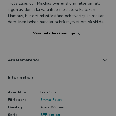
Trots Elsas och Mischas överenskommelse om att
ingen av dem ska vara ihop med stora kärleken
Hampus, blir det missförstånd och svartsjuka mellan
dem. Men boken handlar också mycket om så skilda
ämnen som fotboll och hundar. En mycket lättläst bok
Visa hela beskrivningen
om bästa vännernas liv i och utanför skolan.
Arbetsmaterial
Information
Avsedd för:
Från 10 år
Författare:
Emma Fäldt
Omslag:
Anna Winberg
Serie:
BFF-serien