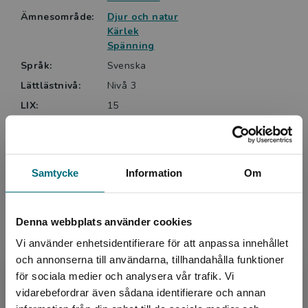
Ämnesområde:
Djur och natur
Kärlek
Spänning
Språk:
Svenska
Lättlästnivå:
Nivå 3
LIX:
15
ISBN:
9789175677439
Utgivningsår:
2017
Artikelnummer:
41602-01
Samtycke
Information
Om
Upplaga:
Första
Sidantal:
56
Denna webbplats använder cookies
Köp- och leveransvillkor
Vi använder enhetsidentifierare för att anpassa innehållet
och annonserna till användarna, tillhandahålla funktioner
för sociala medier och analysera vår trafik. Vi
Begränsad fraktregion
vidarebefordrar även sådana identifierare och annan
Upphovspersoner