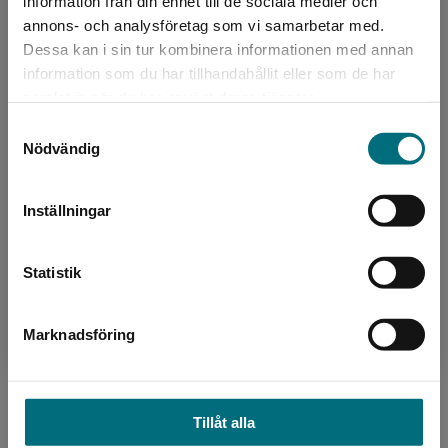
information från din enhet till de sociala medier och
annons- och analysföretag som vi samarbetar med.
Dessa kan i sin tur kombinera informationen med annan
information som du har tillhandahållit eller som de har
Det verkar som att du besöker
samlat in när du har använt deras tjänster.
nyponochviljaforlag.se via en enhet utanför
Samtyckesval
Sverige. Vi erbjuder inte leveranser utanför
Nödvändig
Sverige. För att kunna slutföra ett köp måste
Författare
leveransadressen vara i Sverige.
Emma Fäldt
Inställningar
Kontakta kundservice
Emma Fäldt är född 1970 i Göteborg, men
uppvuxen i Lund där hon också bor idag. Emma
Statistik
har studerat förlags- och bokmarknadskunskap
på Lunds univers...
Marknadsföring
Stäng
Tillåt alla