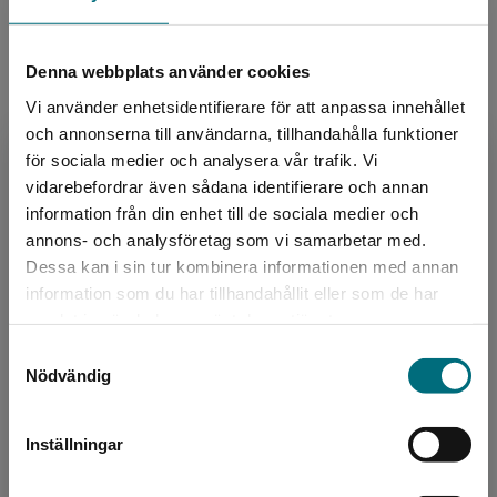
Sidantal:
156
Denna webbplats använder cookies
Köp- och leveransvillkor
Vi använder enhetsidentifierare för att anpassa innehållet
och annonserna till användarna, tillhandahålla funktioner
för sociala medier och analysera vår trafik. Vi
Upphovspersoner
Begränsad fraktregion
vidarebefordrar även sådana identifierare och annan
information från din enhet till de sociala medier och
annons- och analysföretag som vi samarbetar med.
Dessa kan i sin tur kombinera informationen med annan
information som du har tillhandahållit eller som de har
Det verkar som att du besöker
samlat in när du har använt deras tjänster.
nyponochviljaforlag.se via en enhet utanför
Samtyckesval
Sverige. Vi erbjuder inte leveranser utanför
Författare
Nödvändig
Sverige. För att kunna slutföra ett köp måste
Lina Stoltz
leveransadressen vara i Sverige.
Inställningar
Lina Stoltz debuterade som författare 1998.
Kontakta kundservice
Hon bor i Norrbotten där hon driver Euphemia