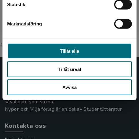
Statistik
kultur. Hon är en multikreativ frilansare som
arbetar med...
Marknadsföring
Stäng
;
Tillåt alla
Tillåt urval
Nypon och Vilja
Nypon och Vilja förlag ger ut böcker som väcker läslust
Avvisa
och öppnar dörren till nya världar och möjligheter för
såväl barn som vuxna.
Nypon och Vilja förlag är en del av Studentlitteratur.
Kontakta oss