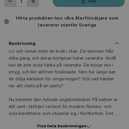
Köp
Hitta produkten hos våra återförsäljare som
levererar utanför Sverige
Beskrivning
Beskrivning
Liv och Jemal möts en kväll i stan. De kommer från
olika gäng, och deras kompisar hatar varandra. Ändå
kan de inte sluta tänka på varandra. De börjar ses i
smyg, och blir alltmer förälskade. Men hur länge kan
de dölja kärleken för omgivningen? Och vad händer
när allt ställs på sin spets?
Nu kommer den hyllade ungdomsboken På natten är
allt sant i lättläst version! En modern Romeo- och
Julia-berättelse som utspelar sig i Norrbotten. Det är
en stark och aktuell roman om identitet, fördomar och
Visa hela beskrivningen
grupptryck och kärlek som trotsar gränser.