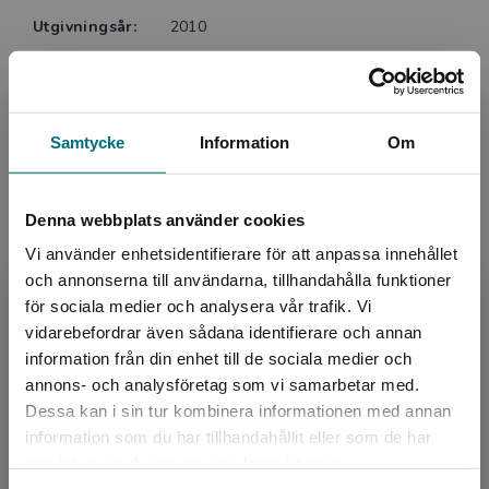
Utgivningsår:
2010
Artikelnummer:
42439-EB01
Upplaga:
Första
Sidantal:
28
Samtycke
Information
Om
Upphovspersoner
Denna webbplats använder cookies
Vi använder enhetsidentifierare för att anpassa innehållet
och annonserna till användarna, tillhandahålla funktioner
för sociala medier och analysera vår trafik. Vi
Begränsad fraktregion
vidarebefordrar även sådana identifierare och annan
information från din enhet till de sociala medier och
annons- och analysföretag som vi samarbetar med.
Författare
Dessa kan i sin tur kombinera informationen med annan
Mårten Melin
information som du har tillhandahållit eller som de har
Det verkar som att du besöker
samlat in när du har använt deras tjänster.
nyponochviljaforlag.se via en enhet utanför