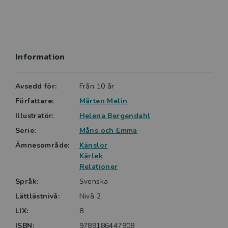
man blir glad av att läsa.
Böckerna om Måns och Emma är riktigt lättlästa och
vänder sig till ungdomar från årskurs 4 och uppåt. De
Information
är korta, inte mer än cirka 22 sidor var. Och varje bok
består av några få kapitel kompletterade med fräcka
tuschillustrationer.
Avsedd för:
Från 10 år
Författare:
Mårten Melin
Språkligt ligger svårighetsgraden på samma nivå som
Illustratör:
Helena Bergendahl
de enklare börja-läsa-böckerna för lågstadiet.
Serie:
Måns och Emma
Ämnesområde:
Känslor
Kärlek
Relationer
Språk:
Svenska
Lättlästnivå:
Nivå 2
LIX:
8
ISBN:
9789186447908