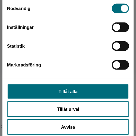
Mårten Melin debuterade 2003 och har sedan
Samtyckesval
Sverige. Vi erbjuder inte leveranser utanför
dess gett ut över hundra barn- och
Nödvändig
Sverige. För att kunna slutföra ett köp måste
ungdomsböcker. Förutom att skriva böcker gör
leveransadressen vara i Sverige.
Mårten författarbesök i ...
Inställningar
Kontakta kundservice
Statistik
Marknadsföring
Stäng
Illustratör
Helena Bergendahl
Tillåt alla
Tillåt urval
;
Avvisa