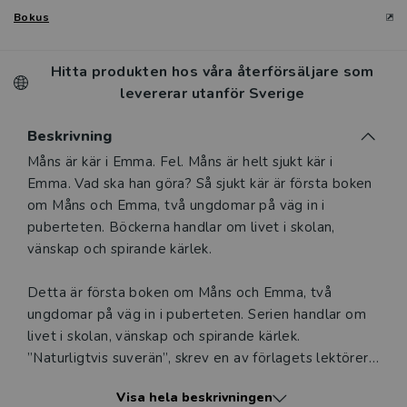
Bokus
Hitta produkten hos våra återförsäljare som
levererar utanför Sverige
Beskrivning
Beskrivning
Måns är kär i Emma. Fel. Måns är helt sjukt kär i
Emma. Vad ska han göra? Så sjukt kär är första boken
om Måns och Emma, två ungdomar på väg in i
puberteten. Böckerna handlar om livet i skolan,
vänskap och spirande kärlek.
Detta är första boken om Måns och Emma, två
ungdomar på väg in i puberteten. Serien handlar om
livet i skolan, vänskap och spirande kärlek.
”Naturligtvis suverän”, skrev en av förlagets lektörer
när han läst Mårten Melins manus till den här boken.
Visa hela beskrivningen
Och det är verkligen en charmig och rolig serie som