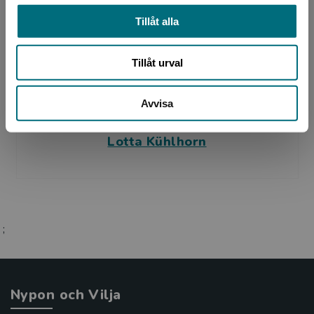
Tillåt alla
Tillåt urval
Avvisa
Formgivare, omslag
Lotta Kühlhorn
;
Nypon och Vilja