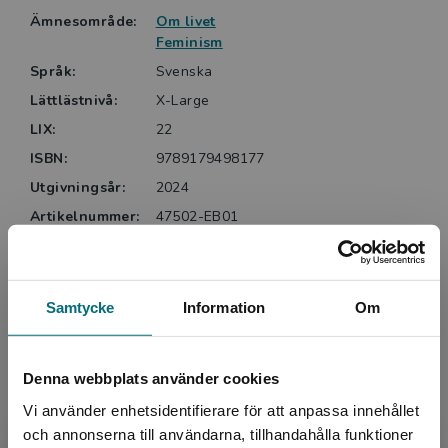
Ämnesområde:
Om livet
Feminism
Språk:
Svenska
Lättlästnivå:
X-Large
LIX:
22
ISBN:
9789179498177
Utgivningsår:
2024
Artikelnummer:
47502-EB01
Upplaga:
Första
Samtycke
Information
Om
Upphovspersoner
Denna webbplats använder cookies
Vi använder enhetsidentifierare för att anpassa innehållet
och annonserna till användarna, tillhandahålla funktioner