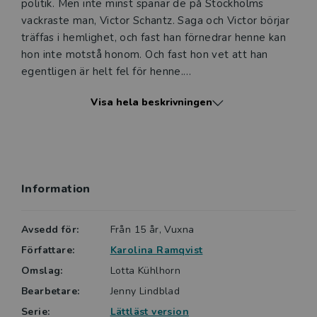
politik. Men inte minst spanar de på Stockholms
vackraste man, Victor Schantz. Saga och Victor börjar
träffas i hemlighet, och fast han förnedrar henne kan
hon inte motstå honom. Och fast hon vet att han
egentligen är helt fel för henne.
Visa hela beskrivningen
Alltings början är en skildring av vuxenblivande och
om hur svårt det kan vara att hitta sin väg. Sagas
mamma är övertygad feminist och har försökt
uppfostra Saga till att bli en självständig kvinna som
tar för sig. Genom boken kämpar Saga med att hitta
Information
vem hon själv vill vara.
Karolina Ramqvist har fått stor uppskattning för
Avsedd för:
Från 15 år, Vuxna
Alltings början som först gavs ut 2012. Den valdes
Författare:
Karolina Ramqvist
till årets Stockholm läser-bok 2024.
Omslag:
Lotta Kühlhorn
Bearbetare:
Jenny Lindblad
Serie:
Lättläst version