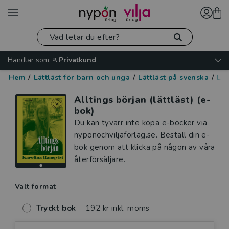
Handlar som:
Privatkund
Hem
/
Lättläst för barn och unga
/
Lättläst på svenska
/
Lät
Alltings början (lättläst) (e-
bok)
Du kan tyvärr inte köpa e-böcker via
nyponochviljaforlag.se. Beställ din e-
bok genom att klicka på någon av våra
återförsäljare.
Valt format
Tryckt bok
192 kr inkl. moms