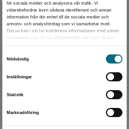
för sociala medier och analysera vår trafik. Vi
Begränsad fraktregion
vidarebefordrar även sådana identifierare och annan
Författare
information från din enhet till de sociala medier och
annons- och analysföretag som vi samarbetar med.
Karolina Ramqvist
Dessa kan i sin tur kombinera informationen med annan
information som du har tillhandahållit eller som de har
Det verkar som att du besöker
samlat in när du har använt deras tjänster.
nyponochviljaforlag.se via en enhet utanför
Samtyckesval
Sverige. Vi erbjuder inte leveranser utanför
Nödvändig
Sverige. För att kunna slutföra ett köp måste
leveransadressen vara i Sverige.
Inställningar
Bearbetare
Kontakta kundservice
Jenny Lindblad
Statistik
Jenny Lindblad, född i Umeå, numera bosatt i
Stockholm, har en lång bakgrund som redaktör,
Marknadsföring
Stäng
förläggare och skribent inom lättläst. Hon har
bland ann...