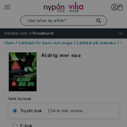
Handlar som:
Privatkund
Hem
/
Lättläst för barn och unga
/
Lättläst på svenska
/
Mo
Aldrig mer epa
Valt format
Tryckt bok
154 kr inkl. moms
E-bok