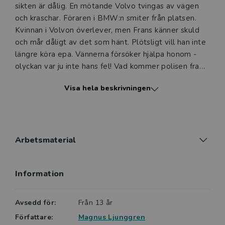
sikten är dålig. En mötande Volvo tvingas av vägen
och kraschar. Föraren i BMW:n smiter från platsen.
Kvinnan i Volvon överlever, men Frans känner skuld
och mår dåligt av det som hänt. Plötsligt vill han inte
längre köra epa. Vännerna försöker hjälpa honom -
olyckan var ju inte hans fel! Vad kommer polisen fram
till i sin utredning? Kommer Frans att kunna köra epa
Visa hela beskrivningen
igen?
Berättelser att känna igen sig i är viktiga för att skapa
läslust. Och de flesta kan nog känna igen sig i hur det
är att vara ny i en klass eller i ett nytt sammanhang.
Arbetsmaterial
För Erik förändras livet radikalt när han måste flytta.
Men det blir inte sämre, bara på ett annat sätt. För
Information
här finns nya vänner, och ovänner, men framför allt:
helt andra intressen - motorer.
Avsedd för:
Från 13 år
Magnus Ljunggren är en populär och prisbelönt barn-
Författare:
Magnus Ljunggren
och ungdomsboksförfattare. I sin serie Epa-liv skriver