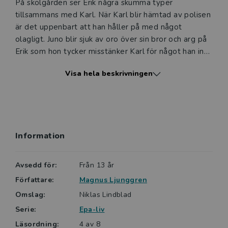
På skolgården ser Erik några skumma typer
tillsammans med Karl. När Karl blir hämtad av polisen
är det uppenbart att han håller på med något
olagligt. Juno blir sjuk av oro över sin bror och arg på
Erik som hon tycker misstänker Karl för något han inte
gjort. Kommer Erik och Juno att bli sams igen så att
Visa hela beskrivningen
de kan gå på Epa-partyt? Och vad är det som händer
med Karl?
Magnus Ljunggren är en populär och prisbelönt barn-
och ungdomsboksförfattare. I sin serie Epa-liv skriver
Information
han för de som älskar epa-traktorer och lägger
mycket tid på dem. Epa-liv 4 är den fjärde boken om
Erik, Frans, Lisa och Juno.
Avsedd för:
Från 13 år
Författare:
Magnus Ljunggren
Sagt om Repor i lacken
Omslag:
Niklas Lindblad
Repor i lacken är en relativt lättläst bok med korta
Serie:
Epa-liv
meningar, Lix 16. Det är positivt att det kommit ett
antal böcker om ungdomar som har motorintresse. /
Läsordning:
4 av 8