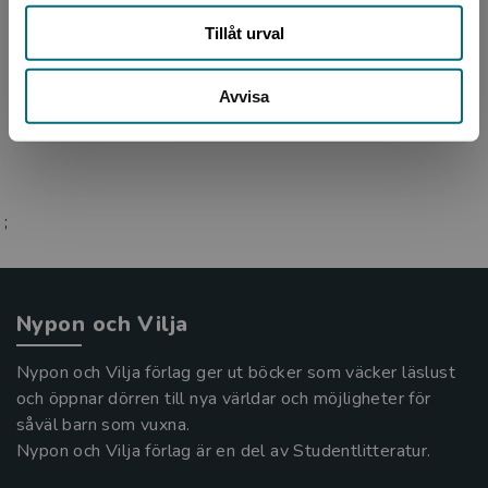
Magnus Ljunggren debuterade 2006 med
Tillåt urval
ungdomsromanen Gig 1. Sedan dess har han
skrivit många böcker för barn och unga. Han är
född i Hudiksvall, vä...
Avvisa
;
Nypon och Vilja
Nypon och Vilja förlag ger ut böcker som väcker läslust
och öppnar dörren till nya världar och möjligheter för
såväl barn som vuxna.
Nypon och Vilja förlag är en del av Studentlitteratur.