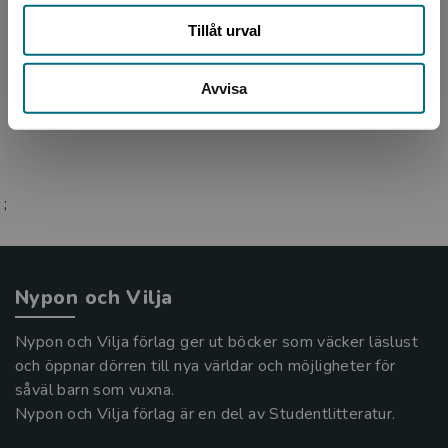
Magnus Ljunggren debuterade 2006 med
Tillåt urval
ungdomsromanen Gig 1. Sedan dess har han
skrivit många böcker för barn och unga. Han är
född i Hudiksvall, vä...
Avvisa
;
Nypon och Vilja
Nypon och Vilja förlag ger ut böcker som väcker läslust
och öppnar dörren till nya världar och möjligheter för
såväl barn som vuxna.
Nypon och Vilja förlag är en del av Studentlitteratur.