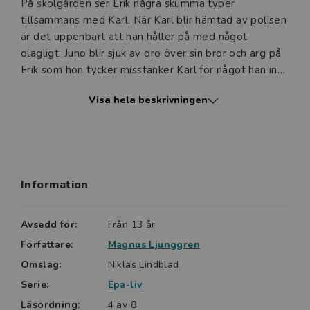
På skolgården ser Erik några skumma typer
tillsammans med Karl. När Karl blir hämtad av polisen
är det uppenbart att han håller på med något
olagligt. Juno blir sjuk av oro över sin bror och arg på
Erik som hon tycker misstänker Karl för något han inte
gjort. Kommer Erik och Juno att bli sams igen så att
Visa hela beskrivningen
de kan gå på Epa-partyt? Och vad är det som händer
med Karl?
Magnus Ljunggren är en populär och prisbelönt barn-
och ungdomsboksförfattare. I sin serie Epa-liv skriver
Information
han för de som älskar epa-traktorer och lägger
mycket tid på dem. Epa-liv 4 är den fjärde boken om
Erik, Frans, Lisa och Juno.
Avsedd för:
Från 13 år
Författare:
Magnus Ljunggren
Sagt om Repor i lacken
Omslag:
Niklas Lindblad
Repor i lacken är en relativt lättläst bok med korta
Serie:
Epa-liv
meningar, Lix 16. Det är positivt att det kommit ett
antal böcker om ungdomar som har motorintresse. /
Läsordning:
4 av 8