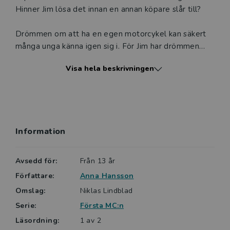
Hinner Jim lösa det innan en annan köpare slår till?
Drömmen om att ha en egen motorcykel kan säkert
många unga känna igen sig i. För Jim har drömmen
äntligen blivit sann. Efter många års sparande räcker
Visa hela beskrivningen
pengarna äntligen till en egen hoj. Trots att han inte
har ett körkort än vill han kunna övningsköra på en
egen motorcykel. Nu gäller det bara att hitta en
seriös säljare, och att inte bli lurad. Det är tur för Jim
att han har en äldre bror som kan ge goda råd, för
Information
fallgroparna är många.
Köpa mc är första delen i Anna Hanssons nya
Avsedd för:
Från 13 år
bokserie Första mc: n. En serie för alla
Författare:
Anna Hansson
motorintresserade ungdomar med drömmar om en
Omslag:
Niklas Lindblad
egen hoj. På lättläst svenska drivs handlingen framåt
Serie:
Första MC:n
av en spännande berättelse som visar på både
drömmars kraft och en krass verklighet. Böcker för
Läsordning:
1 av 2