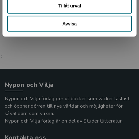
med grafisk form i över 35 år. De senaste 20
Tillåt urval
åren har han varit specialiserad på böcker och
bokomslag ...
Avvisa
;
Nypon och Vilja
Nypon och Vilja förlag ger ut böcker som väcker läslust
och öppnar dörren till nya världar och möjligheter för
såväl barn som vuxna.
Nypon och Vilja förlag är en del av Studentlitteratur.
Kontakta oss