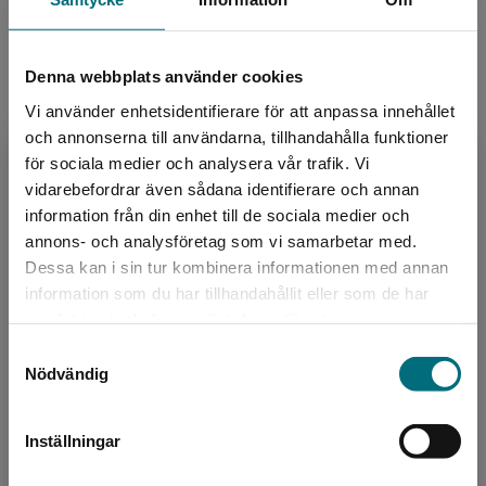
Information
Denna webbplats använder cookies
Avsedd för:
Från 13 år
Vi använder enhetsidentifierare för att anpassa innehållet
Författare:
Magnus Ljunggren
och annonserna till användarna, tillhandahålla funktioner
för sociala medier och analysera vår trafik. Vi
Serie:
Epa-liv
Begränsad fraktregion
vidarebefordrar även sådana identifierare och annan
Läsordning:
2 av 8
information från din enhet till de sociala medier och
Ämnesområde:
Kärlek
annons- och analysföretag som vi samarbetar med.
Mobbing
Dessa kan i sin tur kombinera informationen med annan
Motorer
information som du har tillhandahållit eller som de har
Språk:
Svenska
Det verkar som att du besöker
samlat in när du har använt deras tjänster.
nyponochviljaforlag.se via en enhet utanför
Lättlästnivå:
Nivå 4
Samtyckesval
Sverige. Vi erbjuder inte leveranser utanför
LIX:
16
Nödvändig
Sverige. För att kunna slutföra ett köp måste
ISBN:
9789179876340
leveransadressen vara i Sverige.
Utgivningsår:
2022
Inställningar
Artikelnummer:
45248-01
Kontakta kundservice