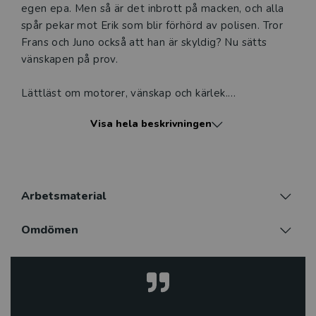
egen epa. Men så är det inbrott på macken, och alla
spår pekar mot Erik som blir förhörd av polisen. Tror
Frans och Juno också att han är skyldig? Nu sätts
vänskapen på prov.
Lättläst om motorer, vänskap och kärlek.
Visa hela beskrivningen
Berättelser att känna igen sig i är viktiga för att skapa
läslust. Och de flesta kan nog känna igen sig i hur det
är att vara ny i en klass eller i ett sammanhang. För
Erik förändras livet radikalt när han måste flytta, men
inte nödvändigtvis till det sämre. För här finns nya
Arbetsmaterial
vänner, och ovänner, men framför allt: helt andra
intressen - motorer.
Omdömen
Magnus Ljunggren är en populär och prisbelönt barn-
och ungdomsboksförfattare. I sin serie Epa-liv skriver
han för de som lägger mycket tid och energi på sin
epa. Men här finns också vänskap, förälskelse och