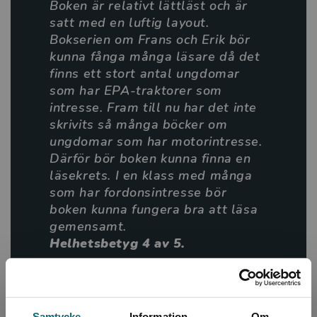
Boken är relativt lättläst och är
utanförskap.
satt med en luftig layout.
Bokserien om Frans och Erik bör
Misstänkt för brott är andra delen i tonårsserien Epa-
kunna fånga många läsare då det
liv.
finns ett stort antal ungdomar
som har EPA-traktorer som
Sagt om En ny vänskap
intresse. Fram till nu har det inte
skrivits så många böcker om
”Teman som den första kärleken och att vara
ungdomar som har motorintresse.
annorlunda i en tämligen konform miljö gör
Därför bör boken kunna finna en
berättelsen intressant. /…/I boken förekommer både
läsekrets. I en klass med många
pojkar och flickor och skillnaden mellan landsbygd och
som har fordonsintresse bör
stad beskrivs, vilket är positivt.” Ulf Tegnander, BTJ-
boken kunna fungera bra att läsa
häfte nr 7/2022
gemensamt.
Helhetsbetyg 4 av 5.
Ulf Tegnander
BTJ-häfte nr 17/22
Samtycke
Information
Om