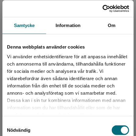
Artikelnummer:
48960-01
utsatthet. Första snön och Vad ska lillebror heta? är
de första böckerna i serien om de tre vännerna i Port
Upplaga:
Första
38. Illustratören Albin Granberg är bosatt i Malmö.
Sidantal:
32
Samtycke
Information
Om
Han arbetar främst med barnböcker och redaktionella
illustrationer.
Köp- och leveransvillkor
Denna webbplats använder cookies
Vi använder enhetsidentifierare för att anpassa innehållet
och annonserna till användarna, tillhandahålla funktioner
Upphovspersoner
för sociala medier och analysera vår trafik. Vi
Begränsad fraktregion
vidarebefordrar även sådana identifierare och annan
information från din enhet till de sociala medier och
annons- och analysföretag som vi samarbetar med.
Dessa kan i sin tur kombinera informationen med annan
information som du har tillhandahållit eller som de har
Det verkar som att du besöker
samlat in när du har använt deras tjänster.
Författare
nyponochviljaforlag.se via en enhet utanför
Samtyckesval
Sverige. Vi erbjuder inte leveranser utanför
Jali Madi Susso
Nödvändig
Sverige. För att kunna slutföra ett köp måste