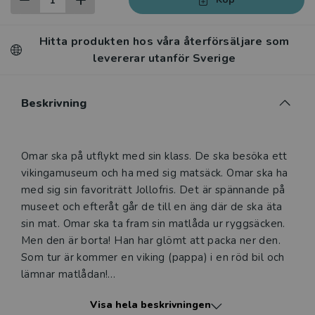
Hitta produkten hos våra återförsäljare som
levererar utanför Sverige
Beskrivning
Beskrivning
Omar ska på utflykt med sin klass. De ska besöka ett
vikingamuseum och ha med sig matsäck. Omar ska ha
med sig sin favoriträtt Jollofris. Det är spännande på
museet och efteråt går de till en äng där de ska äta
sin mat. Omar ska ta fram sin matlåda ur ryggsäcken.
Men den är borta! Han har glömt att packa ner den.
Som tur är kommer en viking (pappa) i en röd bil och
lämnar matlådan!
Visa hela beskrivningen
Port 38 är en bokserie som ingår i Läsraketen. Den