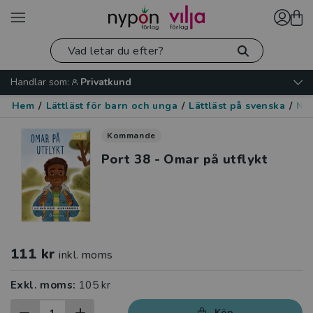
Handlar som:
Privatkund
Hem
/
Lättläst för barn och unga
/
Lättläst på svenska
/
Ny 
Kommande
Port 38 - Omar på utflykt
111 kr
inkl. moms
Exkl. moms:
105 kr
Köp