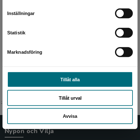
leveransadressen vara i Sverige.
Inställningar
Kontakta kundservice
Statistik
Illustratör
Marknadsföring
Stäng
Albin Granberg
Tillåt alla
Tillåt urval
;
Avvisa
Nypon och Vilja