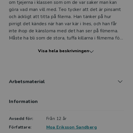
om tjejerna i klassen som om de var saker man kan
göra vad man vill med. Teo tycker att det är pinsamt
och äckligt att titta på filerna. Han tänker på hur
pirrigt det kändes när han var kär i Ines, och han får
inte ihop de känslorna med det han ser på filmerna.
Måste ha bli som de stora, tuffa killarna i filmerna för
att de andra inte ska tycka att han är feg?
Visa hela beskrivningen
Moa Eriksson Sandberg har skrivit en berättelse som
många pojkar och flickor kan känna igen sig i. Det är
också en berättelse som kan ge stöd och uppmuntran
till dem som känner sig annorlunda och inte vill ge
Arbetsmaterial
efter för grupptrycket. På ett okomplicerat sätt tar
berättelsen upp hur porr skapar press på att sex ska
Information
vara på ett visst sätt och de prestationskrav som
drabbar både killar och tjejer.
Avsedd för:
Från 12 år
Sagt om Är du feminist, eller?:
Författare:
Moa Eriksson Sandberg
Är du feminist eller? är lättläst och välskriven med