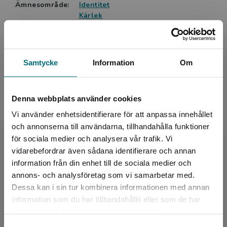
Ämnesområde:
Identitet
ett angeläget innehåll som sannolikt känns igen, och
Kärlek
som inger mod att agera när något upplevs orättvist.
Om livet
Elisabeth Frank, BTJ
Språk:
Svenska
Lättlästnivå:
Nivå 3
Samtycke
Information
Om
LIX:
19
ISBN:
9789180779999
Denna webbplats använder cookies
Utgivningsår:
2023
Artikelnummer:
46237-01
Vi använder enhetsidentifierare för att anpassa innehållet
och annonserna till användarna, tillhandahålla funktioner
Upplaga:
Första
för sociala medier och analysera vår trafik. Vi
Sidantal:
64
Begränsad fraktregion
vidarebefordrar även sådana identifierare och annan
information från din enhet till de sociala medier och
Köp- och leveransvillkor
annons- och analysföretag som vi samarbetar med.
Dessa kan i sin tur kombinera informationen med annan
information som du har tillhandahållit eller som de har
Det verkar som att du besöker
Upphovspersoner
samlat in när du har använt deras tjänster.
nyponochviljaforlag.se via en enhet utanför
Samtyckesval