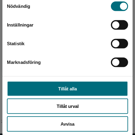
Sverige. Vi erbjuder inte leveranser utanför
Nödvändig
Sverige. För att kunna slutföra ett köp måste
leveransadressen vara i Sverige.
Inställningar
Kontakta kundservice
Författare
Statistik
Moa Eriksson Sandberg
Marknadsföring
Stäng
Moa Eriksson Sandberg är bosatt i Lund. Efter
att ha arbetat som frilansjournalist i många år
debuterade hon 2011 med ungdomsromanen
Tillåt alla
Söta pojkar är...
Tillåt urval
;
Avvisa