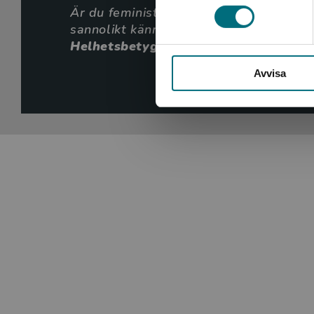
Är du feminist eller?
är lättläst och vä
sannolikt känns igen, och som inger mo
Helhetsbetyg 4 av 5
Elisab
Avvisa
BTJ-häft