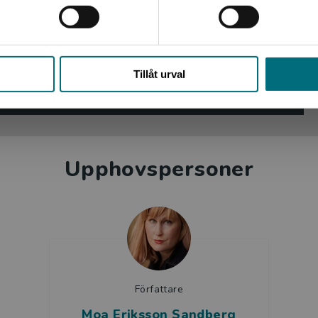
lskriven med ett angeläget innehåll som
d att agera när något upplevs orättvist.
Stäng
eth Frank
Tillåt urval
e nr 18/22
Upphovspersoner
Författare
Moa Eriksson Sandberg