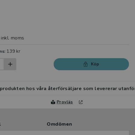
inkl. moms
139 kr
ms:
Köp
 produkten hos våra återförsäljare som levererar utanfö
Provläs
l
Omdömen