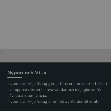
;
Nypon och Vilja
Nypon och Vilja förlag ger ut böcker som väcker läslust
och öppnar dörren till nya världar och möjligheter för
såväl barn som vuxna.
Nypon och Vilja förlag är en del av Studentlitteratur.