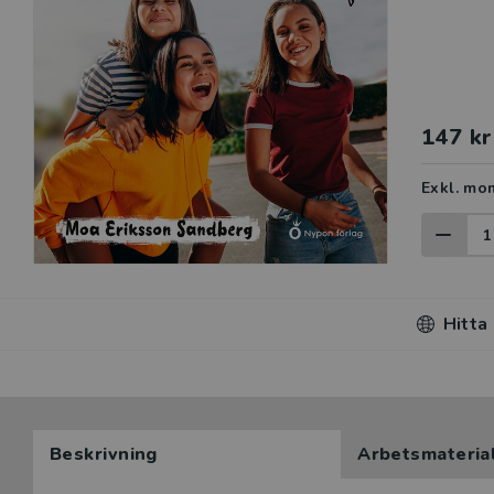
147 kr
Exkl. mo
Hitta
Beskrivning
Arbetsmateria