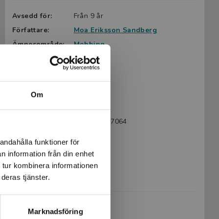
Avsedd för:
Från 9 år
Författare:
Moa Eriksson Sandberg
Ämnesområde:
Mobbing
Om livet
Politik
Språk:
Svenska
Lättlästnivå:
Nivå 3
Om
LIX:
17
ISBN:
9789179877064
Utgivningsår:
2022
andahålla funktioner för
Artikelnummer:
45373-01
n information från din enhet
Upplaga:
Första
 tur kombinera informationen
deras tjänster.
Sidantal:
68
Köp- och leveransvillkor
Marknadsföring