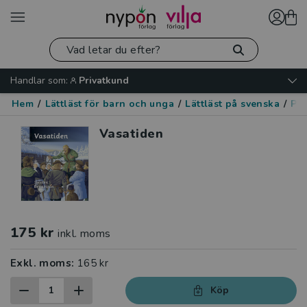
Handlar som:
Privatkund
Hem
/
Lättläst för barn och unga
/
Lättläst på svenska
/
Pol
Vasatiden
175 kr
inkl. moms
Exkl. moms:
165 kr
Köp