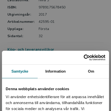
Lättlästnivå:
Nivå 3
ISBN:
9789175678450
Utgivningsår:
2017
Artikelnummer:
42595-01
Upplaga:
Första
Sidantal:
32
Köp- och leveransvillkor
Upphovspersoner
Samtycke
Information
Om
Denna webbplats använder cookies
Vi använder enhetsidentifierare för att anpassa innehållet
och annonserna till användarna, tillhandahålla funktioner
för sociala medier och analysera vår trafik. Vi