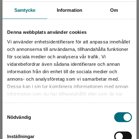
Utgivningsår:
2022
Samtycke
Information
Om
Artikelnummer:
46650-01
Upplaga:
Första
Sidantal:
104
Denna webbplats använder cookies
Vi använder enhetsidentifierare för att anpassa innehållet
Köp- och leveransvillkor
och annonserna till användarna, tillhandahålla funktioner
för sociala medier och analysera vår trafik. Vi
Begränsad fraktregion
vidarebefordrar även sådana identifierare och annan
information från din enhet till de sociala medier och
Upphovspersoner
annons- och analysföretag som vi samarbetar med.
Dessa kan i sin tur kombinera informationen med annan
information som du har tillhandahållit eller som de har
Det verkar som att du besöker
samlat in när du har använt deras tjänster.
nyponochviljaforlag.se via en enhet utanför
Samtyckesval
Sverige. Vi erbjuder inte leveranser utanför
Nödvändig
Sverige. För att kunna slutföra ett köp måste
leveransadressen vara i Sverige.
Författare
Inställningar
Madeleine Bäck