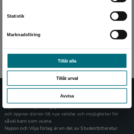
Kontakta kundservice
Madeleine Bäck, född 1976, är författare,
Statistik
journalist och biolog. Hon föddes i Uppsala
men växte upp i Gästrikland och bor idag
Marknadsföring
Stäng
utanför Stockholm. M...
Tillåt alla
;
Tillåt urval
Nypon och Vilja
Avvisa
Nypon och Vilja förlag ger ut böcker som väcker läslust
och öppnar dörren till nya världar och möjligheter för
såväl barn som vuxna.
Nypon och Vilja förlag är en del av Studentlitteratur.