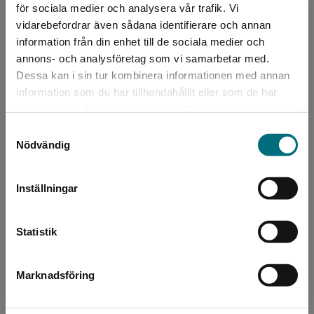
Språk:
Svenska
för sociala medier och analysera vår trafik. Vi
Begränsad fraktregion
vidarebefordrar även sådana identifierare och annan
Lättlästnivå:
Nivå 3
information från din enhet till de sociala medier och
LIX:
17
annons- och analysföretag som vi samarbetar med.
ISBN:
9789179877286
Dessa kan i sin tur kombinera informationen med annan
Utgivningsår:
2022
information som du har tillhandahållit eller som de har
Det verkar som att du besöker
Artikelnummer:
45515-01
samlat in när du har använt deras tjänster.
nyponochviljaforlag.se via en enhet utanför
Upplaga:
Första
Samtyckesval
Sverige. Vi erbjuder inte leveranser utanför
Nödvändig
Sidantal:
44
Sverige. För att kunna slutföra ett köp måste
leveransadressen vara i Sverige.
Köp- och leveransvillkor
Inställningar
Kontakta kundservice
Statistik
Upphovspersoner
Marknadsföring
Stäng