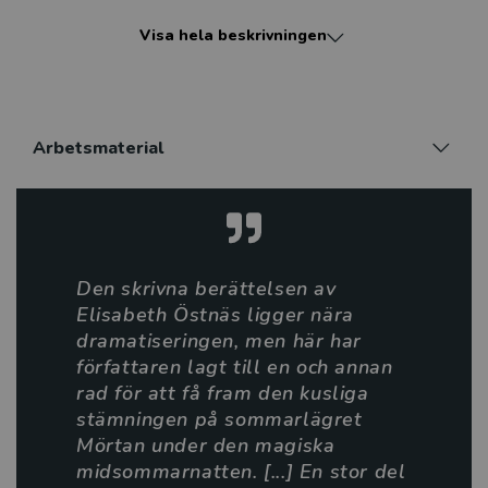
En av oss är en suggestiv och mystisk skräckhistoria
Visa hela beskrivningen
som handlar om frigörelse och att följa sin egen vilja.
Den är från början skriven som radionovell. Här har
den anpassats för läsning och för dem som behöver
lättlästa berättelser.
Arbetsmaterial
Elisabeth Östnäs är religionshistoriker och författare.
Hennes intresse för spöken, det mörka och okända
inspirerar hennes skrivande. Här ger hon läsarna en
sommaridyll som övergår till en suggestiv
skräckberättelse.
Den skrivna berättelsen av
Elisabeth Östnäs ligger nära
dramatiseringen, men här har
författaren lagt till en och annan
rad för att få fram den kusliga
stämningen på sommarlägret
Mörtan under den magiska
midsommarnatten. [...] En stor del