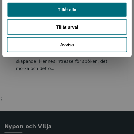
Tillåt alla
Författare
Tillåt urval
Elisabeth Östnäs
Avvisa
Elisabeth Östnäs föddes 1974 i Lund. Hon har
en fil mag i religionshistoria och litterärt
skapande. Hennes intresse för spöken, det
mörka och det o...
;
Nypon och Vilja