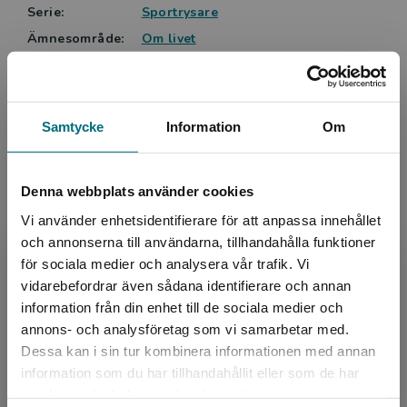
Serie:
Sportrysare
serien Drakhjärta belönades hon med Nils
Ämnesområde:
Om livet
Holgersson-plaketten och hennes debutbok
Skräck och rysare
Syltmackor och otursliv blev nominerad till
Sport och idrott
Augustpriset 2010 och dramatiserades för SvT 2016.
Språk:
Svenska
I dag skriver hon på heltid och gör gärna
författarbesök på skolor. På Nypon har Anna även
Samtycke
Information
Om
Lättlästnivå:
Nivå 3
gett ut fem lättlästa faktasagor om olika
LIX:
15
naturfenomen.
ISBN:
9789179878719
Denna webbplats använder cookies
Utgivningsår:
2023
Vi använder enhetsidentifierare för att anpassa innehållet
Artikelnummer:
45878-01
och annonserna till användarna, tillhandahålla funktioner
Upplaga:
Första
för sociala medier och analysera vår trafik. Vi
Begränsad fraktregion
vidarebefordrar även sådana identifierare och annan
Sidantal:
40
information från din enhet till de sociala medier och
annons- och analysföretag som vi samarbetar med.
Köp- och leveransvillkor
Dessa kan i sin tur kombinera informationen med annan
information som du har tillhandahållit eller som de har
Det verkar som att du besöker
samlat in när du har använt deras tjänster.
nyponochviljaforlag.se via en enhet utanför