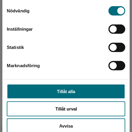
Upphovspersoner
Samtyckesval
Sverige. Vi erbjuder inte leveranser utanför
Nödvändig
Sverige. För att kunna slutföra ett köp måste
leveransadressen vara i Sverige.
Inställningar
Kontakta kundservice
Statistik
Författare
Anna Ehring
Marknadsföring
Stäng
Anna Ehring är uppvuxen i Sollentuna, på
Södermalm och i Gamla Stan. Nu bor hon med
sin familj söder om Stockholm. Hon har bland
Tillåt alla
annat arbetat so...
Tillåt urval
Avvisa
;