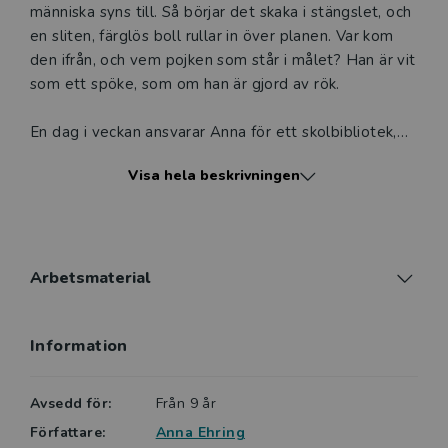
människa syns till. Så börjar det skaka i stängslet, och
en sliten, färglös boll rullar in över planen. Var kom
den ifrån, och vem pojken som står i målet? Han är vit
som ett spöke, som om han är gjord av rök.
En dag i veckan ansvarar Anna för ett skolbibliotek,
där möter hon många unga läsare och märker att de
Visa hela beskrivningen
bland annat efterfrågar läskiga böcker och böcker om
sport. I sin serie Sportrysare kombinerar hon de båda
önskningarna och ger läsarna både kalla kårar och
igenkänning i en sport.
Arbetsmaterial
Fotbollsdemonen är en kuslig och spännande
berättelse om ett oväntat möte på en fotbollsplan.
Information
Den är samtidigt en finstämd berättelse om förlust
och saknad, om relationer och konflikter och om att
tvingas möta det som skrämmer.
Avsedd för:
Från 9 år
Författare:
Anna Ehring
Anna Ehring har skrivit ett flertal barnböcker. För