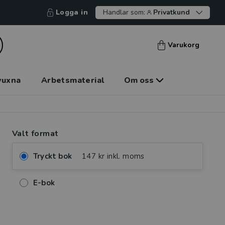
Logga in
Handlar som:
Privatkund
Varukorg
vuxna
Arbetsmaterial
Om oss
Valt format
Tryckt bok
147 kr inkl. moms
E-bok