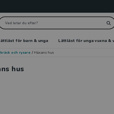
ättläst för barn & unga
Lättläst för unga vuxna & 
kräck och rysare
/
Häxans hus
ns hus