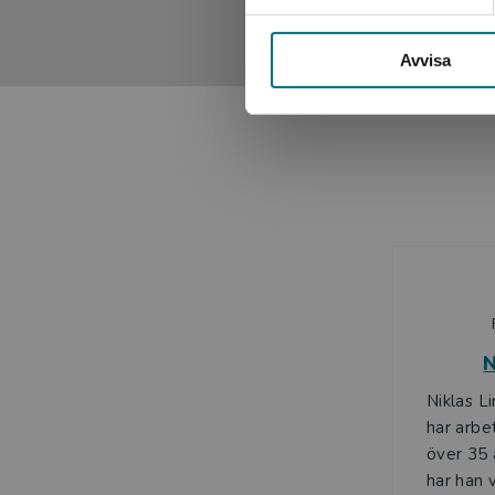
okonstlat och meningarna är korta vilket underlättar för
mellan lättläst och skräck, men det är inget som Skolb
Avvisa
Ellinor Mark, BTJ
Sagt om Farligt spel IRL, en annan skräckbok av Per Be
Rappt och enkelt berättat. Ett fint verklighetsdrama i da
Staffan Engstrand, BTJ
N
Niklas L
har arbe
över 35 
har han 