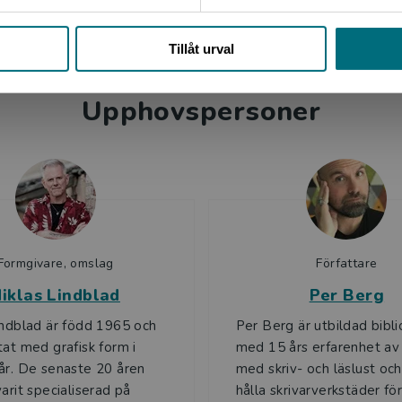
 den läsovane. Det kan vara svårt att hitta en balans
Stäng
ussen kämpar med.
Tillåt urval
rg:
Upphovspersoner
taspelsmiljö. Det är bra driv i texten och koncist framfört.
Formgivare, omslag
Författare
iklas Lindblad
Per Berg
indblad är född 1965 och
Per Berg är utbildad bibli
tat med grafisk form i
med 15 års erfarenhet av
år. De senaste 20 åren
med skriv- och läslust och
varit specialiserad på
hålla skrivarverkstäder fö