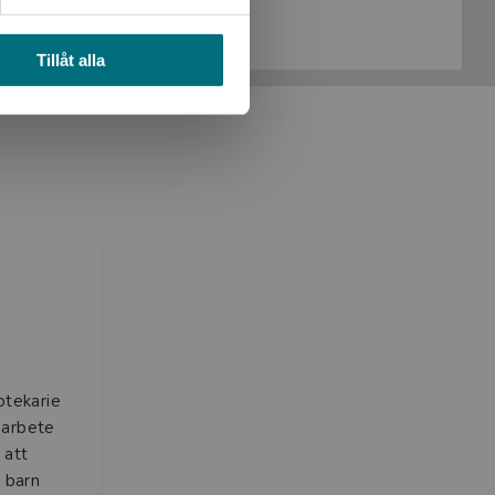
Köp- och leveransvillkor
Tillåt alla
otekarie
 arbete
 att
r barn