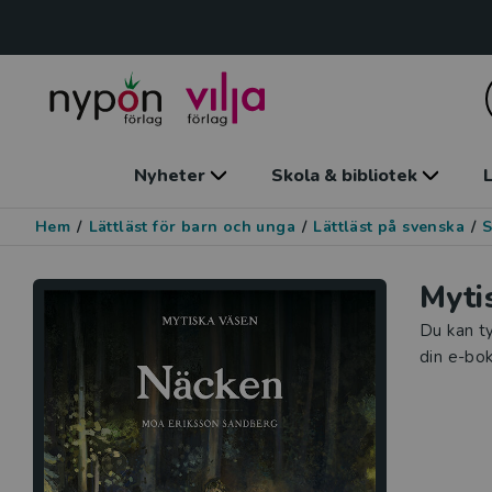
Nyheter
Skola & bibliotek
L
Hem
/
Lättläst för barn och unga
/
Lättläst på svenska
/
S
Myti
Du kan ty
din e-bok