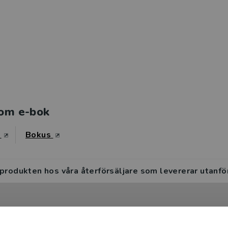
om e-bok
s
Bokus
 produkten hos våra återförsäljare som levererar utanfö