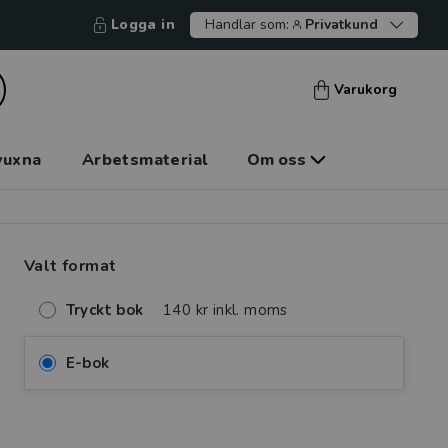
Logga in
Handlar som:
Privatkund
Varukorg
vuxna
Arbetsmaterial
Om oss
Valt format
Tryckt bok
140 kr inkl. moms
E-bok