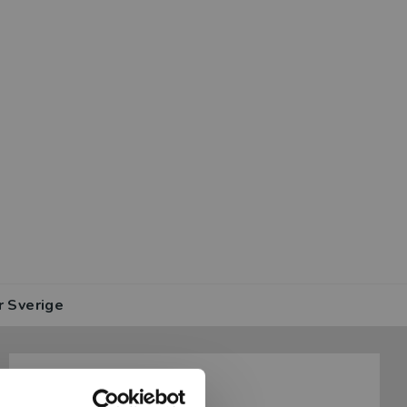
r Sverige
Information