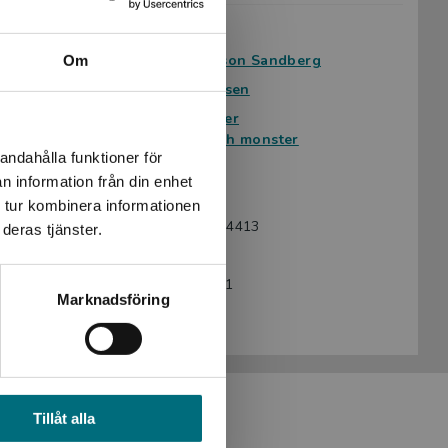
Avsedd för:
Från 9 år
Författare:
Moa Eriksson Sandberg
Om
Serie:
Mytiska väsen
Ämnesområde:
Faktaböcker
Spöken och monster
andahålla funktioner för
Språk:
Svenska
n information från din enhet
Lättlästnivå:
Nivå 2
 tur kombinera informationen
ISBN:
9789180774413
deras tjänster.
Utgivningsår:
2024
Artikelnummer:
46274-EB01
Marknadsföring
Upplaga:
Första
Tillåt alla