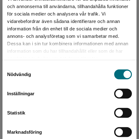
Lättlästnivå:
Nivå 2
och annonserna till användarna, tillhandahålla funktioner
ISBN:
9789179877040
för sociala medier och analysera vår trafik. Vi
Utgivningsår:
2022
Begränsad fraktregion
vidarebefordrar även sådana identifierare och annan
Artikelnummer:
45371-01
information från din enhet till de sociala medier och
annons- och analysföretag som vi samarbetar med.
Upplaga:
Första
Dessa kan i sin tur kombinera informationen med annan
Sidantal:
40
information som du har tillhandahållit eller som de har
Det verkar som att du besöker
samlat in när du har använt deras tjänster.
nyponochviljaforlag.se via en enhet utanför
Köp- och leveransvillkor
Samtyckesval
Sverige. Vi erbjuder inte leveranser utanför
Nödvändig
Sverige. För att kunna slutföra ett köp måste
leveransadressen vara i Sverige.
Upphovspersoner
Inställningar
Kontakta kundservice
Statistik
Marknadsföring
Stäng