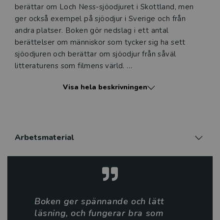
berättar om Loch Ness-sjöodjuret i Skottland, men
ger också exempel på sjöodjur i Sverige och från
andra platser. Boken gör nedslag i ett antal
berättelser om människor som tycker sig ha sett
sjöodjuren och berättar om sjöodjur från såväl
litteraturens som filmens värld.
Mytiska väsen - Sjöodjur ingår i serien Mytiska väsen.
Visa hela beskrivningen
Nypons lättlästa faktaböcker är framtagna för de
mest läsovana eleverna. Med lite text men mycket
bilder uppmuntrar böckerna till läsning. Tack vare den
lättillgängliga formen, det enkla språket och de
intressanta ämnena väcker böckerna läslust hos såväl
Arbetsmaterial
yngre som äldre läsare. Precis som traditionella
böcker har de också en innehållsförteckning och ett
register.
Boken ger spännande och lätt
läsning, och fungerar bra som