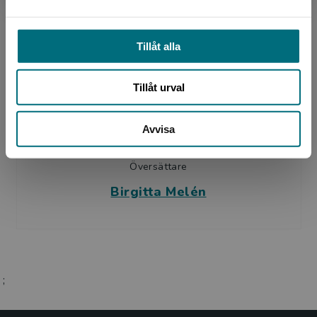
Författare
Marie Pearson
Tillåt alla
Tillåt urval
Avvisa
Översättare
Birgitta Melén
;