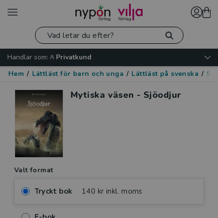
Handlar som:
Privatkund
Hem
/
Lättläst för barn och unga
/
Lättläst på svenska
/
Skr
Mytiska väsen - Sjöodjur
Valt format
Tryckt bok
140 kr inkl. moms
E-bok