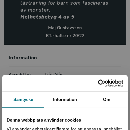
lästräning för barn som fascineras
av monster.
Helhetsbetyg 4 av 5
Maj Gustavsson
BTJ-häfte nr 20/22
Information
Avsedd för:
Från 9 år
Författare:
Marie Pearson
Översättare:
Birgitta Melén
Samtycke
Information
Om
Serie:
Mytiska väsen
Ämnesområde:
Faktaböcker
Spöken och monster
Denna webbplats använder cookies
Språk:
Svenska
Vi använder enhetsidentifierare för att anpassa innehållet