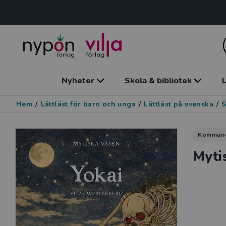
Nyheter
Skola & bibliotek
L
Hem
/
Lättläst för barn och unga
/
Lättläst på svenska
/
S
Komman
Myti