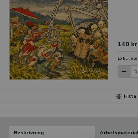
140 kr
Exkl. mo
Hitta
Beskrivning
Arbetsmateria