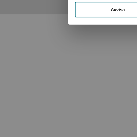
rubriksatta kapitel som tar upp yokai historiskt sett, fr
Avvisa
kulturen och i olika omgivningar …
Birgitta Mark, BTJ.