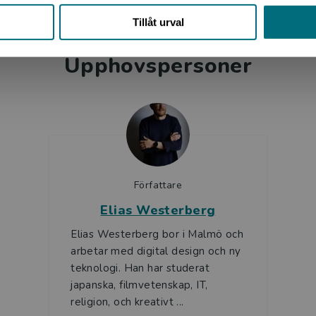
am till våra dagar, samt förekomst och påverkan inom
Tillåt urval
Upphovspersoner
Författare
Elias Westerberg
Elias Westerberg bor i Malmö och
arbetar med digital design och ny
teknologi. Han har studerat
japanska, filmvetenskap, IT,
religion, och kreativt ...