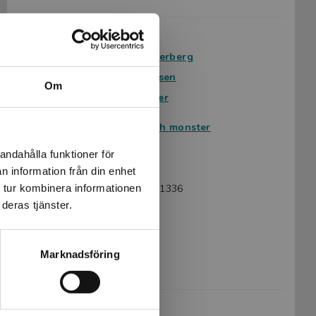
Avsedd för:
Från 9 år
Författare:
Elias Westerberg
Serie:
Mytiska väsen
Om
Ämnesområde:
Faktaböcker
Historia
Spöken och monster
Språk:
Svenska
andahålla funktioner för
Lättlästnivå:
Nivå 2
n information från din enhet
 tur kombinera informationen
ISBN:
9789180781336
deras tjänster.
Utgivningsår:
2026
Artikelnummer:
48590-01
Upplaga:
Första
Marknadsföring
Sidantal:
40
Köp- och leveransvillkor