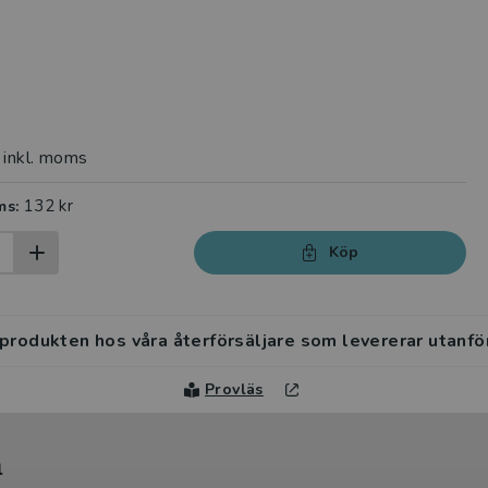
inkl. moms
132 kr
ms:
Köp
 produkten hos våra återförsäljare som levererar utanfö
Provläs
l