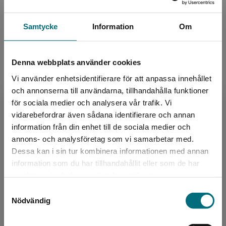
Lättlästnivå:
Nivå 4
LIX:
15
Samtycke
Information
Om
ISBN:
9789179873486
Utgivningsår:
2021
Denna webbplats använder cookies
Artikelnummer:
44132-EB01
Vi använder enhetsidentifierare för att anpassa innehållet
Upplaga:
Första
och annonserna till användarna, tillhandahålla funktioner
Sidantal:
96
för sociala medier och analysera vår trafik. Vi
Begränsad fraktregion
vidarebefordrar även sådana identifierare och annan
information från din enhet till de sociala medier och
Upphovspersoner
annons- och analysföretag som vi samarbetar med.
Dessa kan i sin tur kombinera informationen med annan
information som du har tillhandahållit eller som de har
Det verkar som att du besöker
samlat in när du har använt deras tjänster.
nyponochviljaforlag.se via en enhet utanför
Samtyckesval
Sverige. Vi erbjuder inte leveranser utanför
Nödvändig
Sverige. För att kunna slutföra ett köp måste
leveransadressen vara i Sverige.