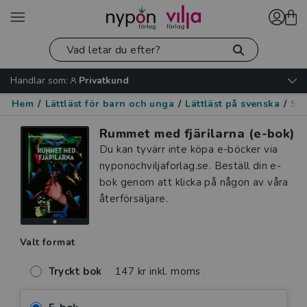
Handlar som:
Privatkund
Hem
/
Lättläst för barn och unga
/
Lättläst på svenska
/
Skr
Rummet med fjärilarna (e-bok)
Du kan tyvärr inte köpa e-böcker via
nyponochviljaforlag.se. Beställ din e-
bok genom att klicka på någon av våra
återförsäljare.
Valt format
Tryckt bok
147 kr inkl. moms